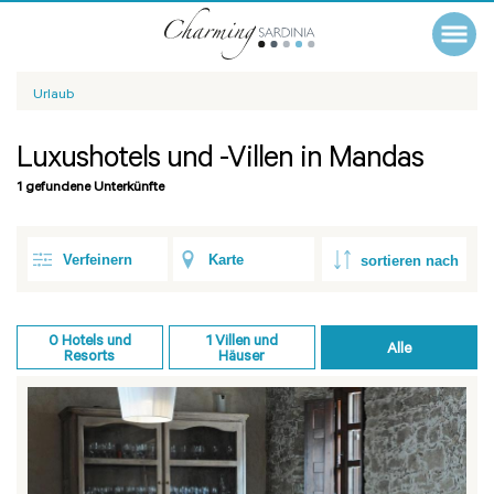
Urlaub
Luxushotels und -Villen in Mandas
1 gefundene Unterkünfte
Verfeinern
Karte
0
Hotels und
1
Villen und
Alle
Resorts
Häuser