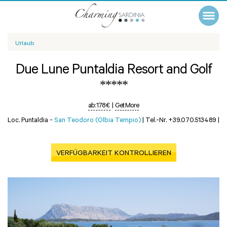
Urlaub
Due Lune Puntaldia Resort and Golf
*****
ab:
178 €
|
Get More
Loc. Puntaldia -
San Teodoro (Olbia Tempio)
|
Tel.-Nr. +39.070.513489
|
VERFÜGBARKEIT KONTROLLIEREN