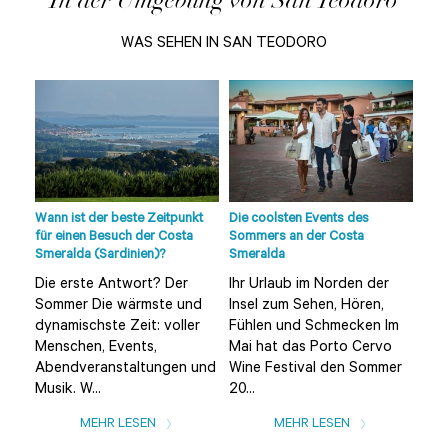
WAS SEHEN IN SAN TEODORO
die
lle
Wann ist der beste Zeitpunkt
Die coolsten Events des
Strä
der
für einen Besuch der Costa
Sommers an der Costa
Sme
Smeralda (Sardinien)?
Smeralda
Umg
Die erste Antwort? Der
Ihr Urlaub im Norden der
Die
Sommer Die wärmste und
Insel zum Sehen, Hören,
(ei
dynamischste Zeit: voller
Fühlen und Schmecken Im
von
Menschen, Events,
Mai hat das Porto Cervo
ein
Abendveranstaltungen und
Wine Festival den Sommer
Str
Musik. W...
20...
MEHR LESEN
MEHR LESEN