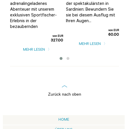
adrenalingeladenes
der spektakulärsten in
alt
Sie
Abenteuer mit unserem
Sardinien: Bewundern Sie
ent
e
exklusiven Sportfischer-
sie bei diesem Ausflug mit
als
Erlebnis in der
Ihren Augen...
Tour
bezaubernden
n EUR
von EUR
0.00
60.00
von EUR
327.00
MEHR LESEN
MEHR LESEN
Zurück nach oben
HOME