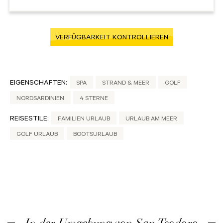
VERFÜGBARKEIT KONTROLLIEREN
EIGENSCHAFTEN:
SPA
STRAND & MEER
GOLF
NORDSARDINIEN
4 STERNE
REISESTILE:
FAMILIEN URLAUB
URLAUB AM MEER
GOLF URLAUB
BOOTSURLAUB
In der Umgebung von San Teodoro