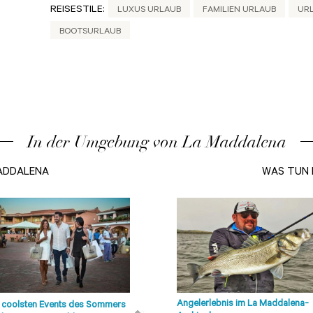
REISESTILE:
LUXUS URLAUB
FAMILIEN URLAUB
UR
BOOTSURLAUB
In der Umgebung von La Maddalena
MADDALENA
WAS TUN 
Angelerlebnis im La Maddalena-
 coolsten Events des Sommers
Strände von Olbia, Costa Smeralda