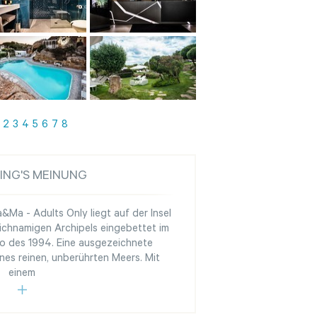
2
3
4
5
6
7
8
ING'S MEINUNG
Ma - Adults Only liegt auf der Insel
eichnamigen Archipels eingebettet im
o des 1994. Eine ausgezeichnete
nes reinen, unberührten Meers. Mit
einem