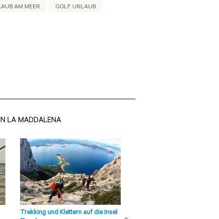
LAUB AM MEER
GOLF URLAUB
IN LA MADDALENA
Olbia - Tempio
Sehenswürdigkeiten
San Pantaleo Der
Badetourismus ist jetzt die
wichtigste Einnahmequelle und
die Produktion von
Kunsthandwerk ist auf der ...
Trekking und Klettern auf die Insel
Tour mit Ape Calessino in Ol