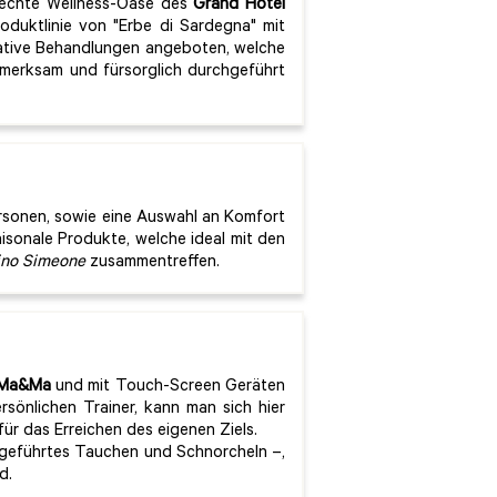
 echte Wellness-Oase des
Grand Hotel
roduktlinie von "Erbe di Sardegna" mit
vative Behandlungen angeboten, welche
ufmerksam und fürsorglich durchgeführt
ersonen, sowie eine Auswahl an Komfort
aisonale Produkte, welche ideal mit den
ino Simeone
zusammentreffen.
 Ma&Ma
und mit Touch-Screen Geräten
sönlichen Trainer, kann man sich hier
r das Erreichen des eigenen Ziels.
 geführtes Tauchen und Schnorcheln –,
d.