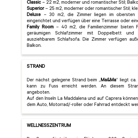
Classic
– 22 m2, moderner und romantischer Stil; Balko
Superior
– 25 m2, moderner oder romantischer Stil; kle
Deluxe
– 30 m2, die Zimmer liegen im obersten 
eingerichtet und verfügen über eine Terrasse oder ein
Family Room
– 40 m2, die Familienzimmer bieten P
geräumigen Schlafzimmer mit Doppelbett und
ausziehbarem Schlafsofa. Die Zimmer verfügen auß
Balkon.
STRAND
Der nächst gelegene Strand beim „
Ma&Ma
“ liegt c
kann zu Fuss erreicht werden. An diesem Strand
angeboten.
Auf den Inseln La Maddalena und auf Caprera können
dem Auto, Motorrad/-roller oder Fahrrad entdeckt we
WELLNESSZENTRUM