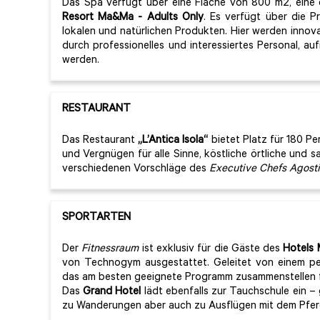
Das Spa verfügt über eine Fläche von 800 m2, eine
Resort Ma&Ma
- Adults Only
. Es verfügt über die P
lokalen und natürlichen Produkten. Hier werden inno
durch professionelles und interessiertes Personal, a
werden.
RESTAURANT
Das Restaurant
„L’Antica Isola“
bietet Platz für 180 P
und Vergnügen für alle Sinne, köstliche örtliche und s
verschiedenen Vorschläge des
Executive Chefs Agost
SPORTARTEN
Der
Fitnessraum
ist exklusiv für die Gäste des
Hotels
von Technogym ausgestattet. Geleitet von einem per
das am besten geeignete Programm zusammenstellen fü
Das
Grand Hotel
lädt ebenfalls zur Tauchschule ein –
zu Wanderungen aber auch zu Ausflügen mit dem Pfer