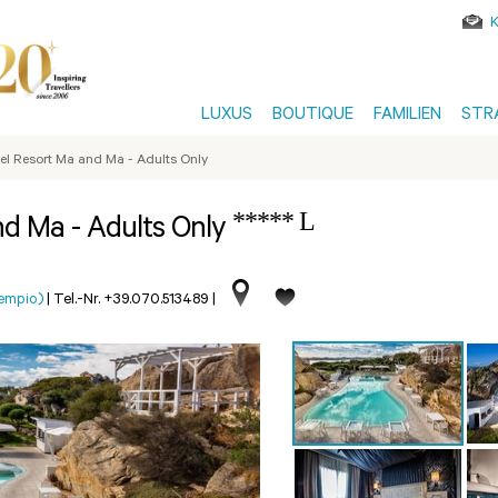
LUXUS
BOUTIQUE
FAMILIEN
STR
el Resort Ma and Ma - Adults Only
***** L
nd Ma - Adults Only
Tempio)
|
Tel.-Nr. +39.070.513489
|