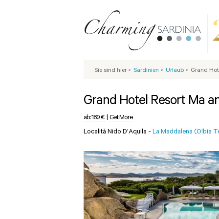
Sie sind hier
>
Sardinien
>
Urlaub
>
Grand Hot
Grand Hotel Resort Ma a
ab:
189 €
|
Get More
Località Nido D'Aquila -
La Maddalena (Olbia 