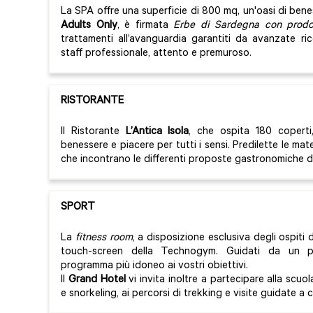
La SPA offre una superficie di 800 mq, un'oasi di bene
Adults Only
, è firmata
Erbe di Sardegna con prodott
trattamenti all’avanguardia garantiti da avanzate r
staff professionale, attento e premuroso.
RISTORANTE
Il Ristorante
L’Antica Isola
, che ospita 180 coperti
benessere e piacere per tutti i sensi. Predilette le mate
che incontrano le differenti proposte gastronomiche 
SPORT
La
fitness room
, a disposizione esclusiva degli ospiti 
touch-screen della Technogym. Guidati da un per
programma più idoneo ai vostri obiettivi.
Il
Grand Hotel
vi invita inoltre a partecipare alla scuo
e snorkeling, ai percorsi di trekking e visite guidate a c