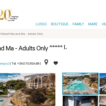
LUSSO
BOUTIQUE
FAMILY
MARE
VI
l Resort Ma and Ma - Adults Only
***** L
nd Ma - Adults Only
Tempio)
|
Tel. +39.070.513489
|