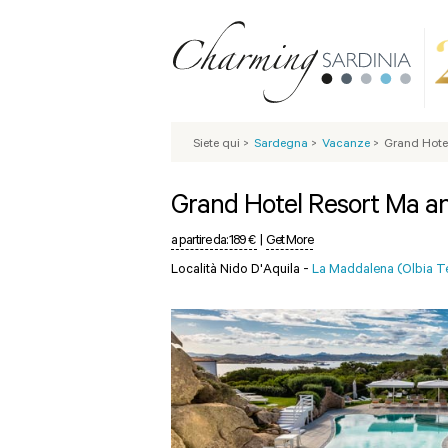
Siete qui
>
Sardegna
>
Vacanze
>
Grand Hote
Grand Hotel Resort Ma a
a partire da:
189 €
|
Get More
Località Nido D'Aquila -
La Maddalena (Olbia 