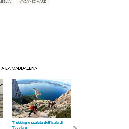
MIGLIA
VACANZE MARE
E A LA MADDALENA
Siti Olbia-Tempio
San Pantaleo Il turismo
balneare è, oggi la sua
principale fonte di reddito e la
sua produzione di manufatti
artigianali...
Trekking e scalata dell'isola di
Tour in Ape Calessino ad Olb
LEGGI DI PIÙ
Tavolara