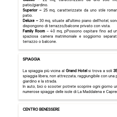
Classic
–
22 mq, caratterizzate da uno stile mo
patio/giardino.
Superior
–
25 mq, caratterizzate da uno stile roman
patio.
Deluxe –
30 mq, situate all'ultimo piano dell’hotel, so
dispongono di terrazzo/balcone privato con vista.
Family Room
– 40 mq, pPossono ospitare fino ad un
spaziosa camera matrimoniale e soggiorno separa
terrazzo o balcone.
SPIAGGIA
La spiaggia più vicina al
Grand Hotel
si trova a soli
35
spiaggia libera, non attrezzata, raggiungibile con una
giardino e la strada.
In auto, bici o scooter potrete scoprire ogni giorno un
numerose spiagge delle isole di La Maddalena e Capre
CENTRO BENESSERE