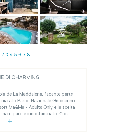
2
3
4
5
6
7
8
NE DI CHARMING
isola de La Maddalena, facente parte
ichiarato Parco Nazionale Geomarino
esort Ma&Ma - Adults Only è la scelta
el mare puro e incontaminato. Con