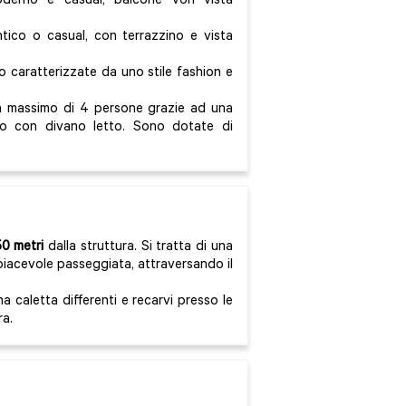
derno e casual, balcone von vista
tico o casual, con terrazzino e vista
no caratterizzate da uno stile fashion e
 massimo di 4 persone grazie ad una
to con divano letto. Sono dotate di
0 metri
dalla struttura. Si tratta di una
 piacevole passeggiata, attraversando il
a caletta differenti e recarvi presso le
ra.