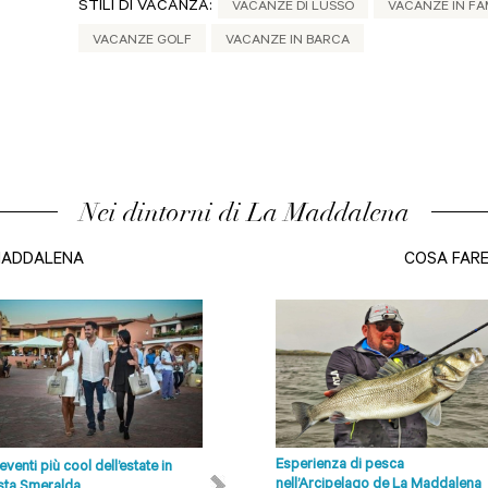
STILI DI VACANZA:
VACANZE DI LUSSO
VACANZE IN FA
VACANZE GOLF
VACANZE IN BARCA
Nei dintorni di La Maddalena
MADDALENA
COSA FAR
Esperienza di pesca
 eventi più cool dell’estate in
Spiagge Olbia, Costa Smeralda e
nell’Arcipelago de La Maddalena
ta Smeralda
dintorni