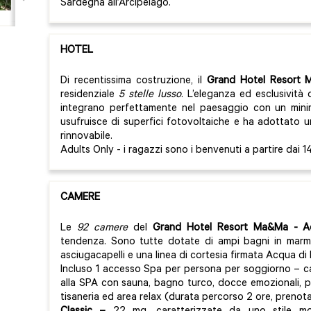
Sardegna all’Arcipelago.
HOTEL
Di recentissima costruzione, il
Grand Hotel Resort
residenziale
5 stelle lusso
. L’eleganza ed esclusività d
integrano perfettamente nel paesaggio con un minim
usufruisce di superfici fotovoltaiche e ha adottato u
rinnovabile.
Adults Only - i ragazzi sono i benvenuti a partire dai 14
CAMERE
Le
92 camere
del
Grand Hotel Resort Ma&Ma
- Ad
tendenza. Sono tutte dotate di ampi bagni in marmo
asciugacapelli e una linea di cortesia firmata Acqua di
Incluso 1 accesso Spa per persona per soggiorno – c
alla SPA con sauna, bagno turco, docce emozionali, 
tisaneria ed area relax (durata percorso 2 ore, prenot