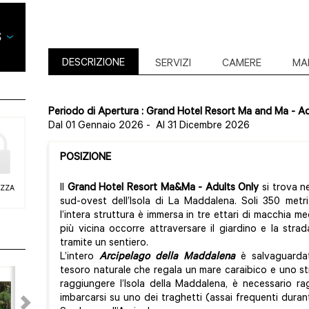
DESCRIZIONE
SERVIZI
CAMERE
MA
Periodo di Apertura : Grand Hotel Resort Ma and Ma - Ad
Dal 01 Gennaio 2026
-
Al 31 Dicembre 2026
POSIZIONE
Il
Grand Hotel Resort Ma&Ma
- Adults Only
si trova ne
EZZA
sud-ovest dell’Isola di La Maddalena. Soli 350 metr
l’intera struttura è immersa in tre ettari di macchia m
più vicina occorre attraversare il giardino e la strada
tramite un sentiero.
L’intero
Arcipelago della Maddalena
è salvaguardat
tesoro naturale che regala un mare caraibico e uno sti
raggiungere l’Isola della Maddalena, è necessario rag
imbarcarsi su uno dei traghetti (assai frequenti duran