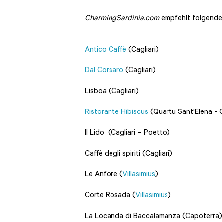
CharmingSardinia.com
empfehlt folgende
Antico Caffè
(Cagliari)
Dal Corsaro
(Cagliari)
Lisboa (Cagliari)
Ristorante Hibiscus
(Quartu Sant'Elena - C
Il Lido (Cagliari – Poetto)
Caffè degli spiriti (Cagliari)
Le Anfore (
Villasimius
)
Corte Rosada (
Villasimius
)
La Locanda di Baccalamanza (Capoterra)