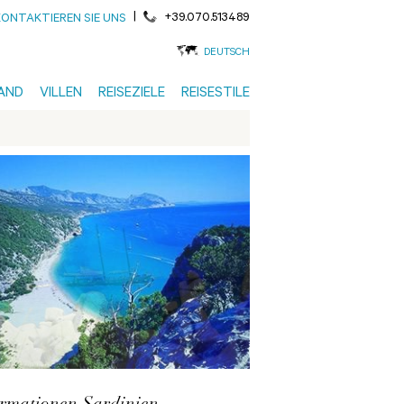
|
+39.070.513489
KONTAKTIEREN SIE UNS
DEUTSCH
AND
VILLEN
REISEZIELE
REISESTILE
ormationen Sardinien