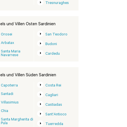
Tresnuraghes
els und Villen Osten Sardinien
Orosei
San Teodoro
Arbatax
Budoni
Santa Maria
Cardedu
Navarrese
els und Villen Süden Sardinien
Capoterra
Costa Rei
Santadi
Cagliari
Villasimius
Castiadas
Chia
Sant'Antioco
Santa Margherita di
Pula
Tuerredda