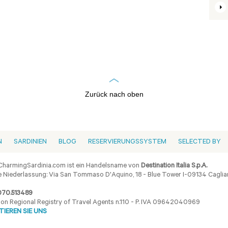
Zurück nach oben
N
SARDINIEN
BLOG
RESERVIERUNGSSYSTEM
SELECTED BY
harmingSardinia.com ist ein Handelsname von
Destination Italia S.p.A.
 Niederlassung: Via San Tommaso D'Aquino, 18 - Blue Tower I-09134 Cagliar
070.513489
ion Regional Registry of Travel Agents n.110 - P. IVA 09642040969
IEREN SIE UNS