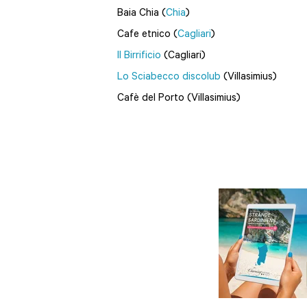
Baia Chia (
Chia
)
Cafe etnico (
Cagliari
)
Il Birrificio
(Cagliari)
Lo Sciabecco discolub
(Villasimius)
Cafè del Porto (Villasimius)