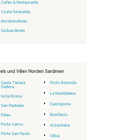
Cafes & Restaurants
Costa Smeralda
Nordsardinien
Südsardinien
els und Villen Norden Sardinien
Santa Teresa
Porto Rotondo
Gallura
La Maddalena
Isola Rossa
Cannigione
San Pantaleo
Bonifacio
Palau
Porto Cervo
Arzachena
Porto San Paolo
Olbia