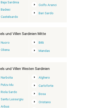
Baja Sardinia
Golfo Aranci
Badesi
Bari Sardo
Castelsardo
els und Villen Sardinien Mitte
Nuoro
Bitti
Oliena
Mandas
els und Villen Westen Sardinien
Narbolia
Alghero
Putzu Idu
Carloforte
Riola Sardo
Bosa
Santu Lussurgiu
Oristano
Arbus