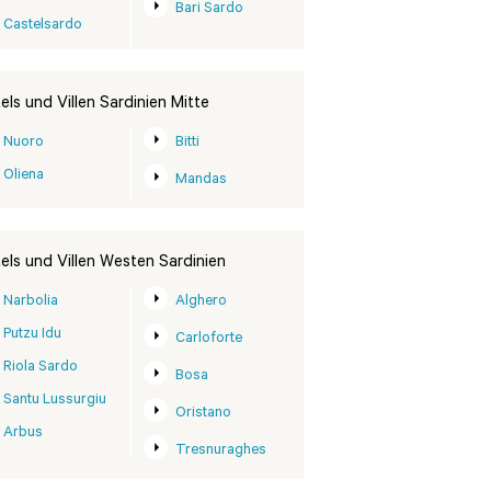
Bari Sardo
Castelsardo
els und Villen Sardinien Mitte
Nuoro
Bitti
Oliena
Mandas
els und Villen Westen Sardinien
Narbolia
Alghero
Putzu Idu
Carloforte
Riola Sardo
Bosa
Santu Lussurgiu
Oristano
Arbus
Tresnuraghes