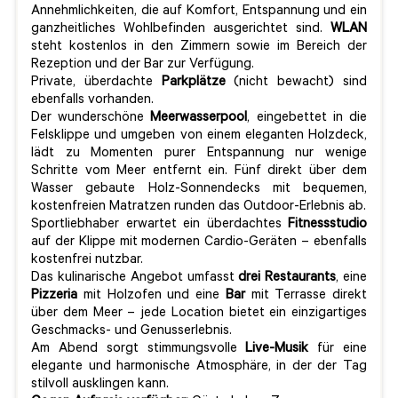
Annehmlichkeiten, die auf Komfort, Entspannung und ein
ganzheitliches Wohlbefinden ausgerichtet sind.
WLAN
steht kostenlos in den Zimmern sowie im Bereich der
Rezeption und der Bar zur Verfügung.
Private, überdachte
Parkplätze
(nicht bewacht) sind
ebenfalls vorhanden.
Der wunderschöne
Meerwasserpool
, eingebettet in die
Felsklippe und umgeben von einem eleganten Holzdeck,
lädt zu Momenten purer Entspannung nur wenige
Schritte vom Meer entfernt ein. Fünf direkt über dem
Wasser gebaute Holz-Sonnendecks mit bequemen,
kostenfreien Matratzen runden das Outdoor-Erlebnis ab.
Sportliebhaber erwartet ein überdachtes
Fitnessstudio
auf der Klippe mit modernen Cardio-Geräten – ebenfalls
kostenfrei nutzbar.
Das kulinarische Angebot umfasst
drei Restaurants
, eine
Pizzeria
mit Holzofen und eine
Bar
mit Terrasse direkt
über dem Meer – jede Location bietet ein einzigartiges
Geschmacks- und Genusserlebnis.
Am Abend sorgt stimmungsvolle
Live-Musik
für eine
elegante und harmonische Atmosphäre, in der der Tag
stilvoll ausklingen kann.