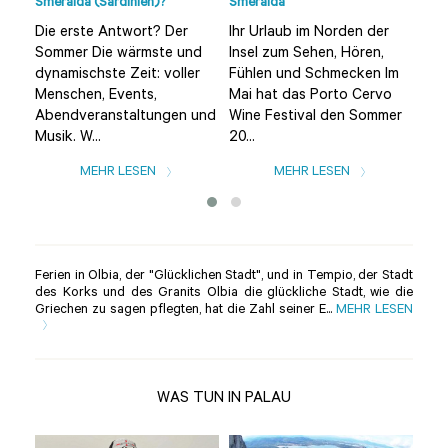
Smeralda (Sardinien)?
Smeralda
Umg
Die erste Antwort? Der
Ihr Urlaub im Norden der
Die
Sommer Die wärmste und
Insel zum Sehen, Hören,
(ei
dynamischste Zeit: voller
Fühlen und Schmecken Im
von
Menschen, Events,
Mai hat das Porto Cervo
ein
Abendveranstaltungen und
Wine Festival den Sommer
Str
Musik. W...
20...
MEHR LESEN
MEHR LESEN
Ferien in Olbia, der "Glücklichen Stadt", und in Tempio, der Stadt
des Korks und des Granits Olbia die glückliche Stadt, wie die
Griechen zu sagen pflegten, hat die Zahl seiner E...
MEHR LESEN
WAS TUN IN PALAU