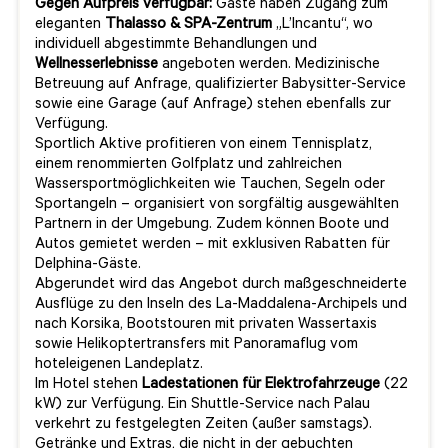
Gegen Aufpreis verfügbar:
Gäste haben Zugang zum
eleganten
Thalasso & SPA-Zentrum
„L’Incantu“, wo
individuell abgestimmte Behandlungen und
Wellnesserlebnisse
angeboten werden. Medizinische
Betreuung auf Anfrage, qualifizierter Babysitter-Service
sowie eine Garage (auf Anfrage) stehen ebenfalls zur
Verfügung.
Sportlich Aktive profitieren von einem Tennisplatz,
einem renommierten Golfplatz und zahlreichen
Wassersportmöglichkeiten wie Tauchen, Segeln oder
Sportangeln – organisiert von sorgfältig ausgewählten
Partnern in der Umgebung. Zudem können Boote und
Autos gemietet werden – mit exklusiven Rabatten für
Delphina-Gäste.
Abgerundet wird das Angebot durch maßgeschneiderte
Ausflüge zu den Inseln des La-Maddalena-Archipels und
nach Korsika, Bootstouren mit privaten Wassertaxis
sowie Helikoptertransfers mit Panoramaflug vom
hoteleigenen Landeplatz.
Im Hotel stehen
Ladestationen für Elektrofahrzeuge
(22
kW) zur Verfügung. Ein Shuttle-Service nach Palau
verkehrt zu festgelegten Zeiten (außer samstags).
Getränke und Extras, die nicht in der gebuchten