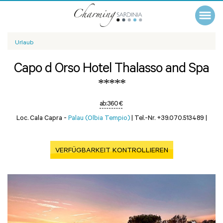
Urlaub
Capo d Orso Hotel Thalasso and Spa
*****
ab:
360 €
Loc. Cala Capra -
Palau (Olbia Tempio)
|
Tel.-Nr. +39.070.513489
|
VERFÜGBARKEIT KONTROLLIEREN