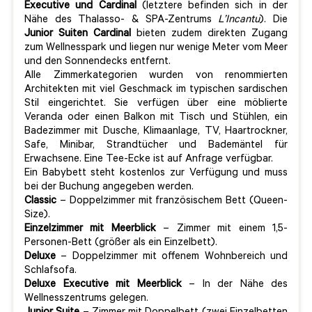
Executive und Cardinal
(letztere befinden sich in der
Nähe des Thalasso- & SPA-Zentrums
L’Incantu
). Die
Junior Suiten Cardinal
bieten zudem direkten Zugang
zum Wellnesspark und liegen nur wenige Meter vom Meer
und den Sonnendecks entfernt.
Alle Zimmerkategorien wurden von renommierten
Architekten mit viel Geschmack im typischen sardischen
Stil eingerichtet. Sie verfügen über eine möblierte
Veranda oder einen Balkon mit Tisch und Stühlen, ein
Badezimmer mit Dusche, Klimaanlage, TV, Haartrockner,
Safe, Minibar, Strandtücher und Bademäntel für
Erwachsene. Eine Tee-Ecke ist auf Anfrage verfügbar.
Ein Babybett steht kostenlos zur Verfügung und muss
bei der Buchung angegeben werden.
Classic
– Doppelzimmer mit französischem Bett (Queen-
Size).
Einzelzimmer mit Meerblick
– Zimmer mit einem 1,5-
Personen-Bett (größer als ein Einzelbett).
Deluxe
– Doppelzimmer mit offenem Wohnbereich und
Schlafsofa.
Deluxe Executive mit Meerblick
– In der Nähe des
Wellnesszentrums gelegen.