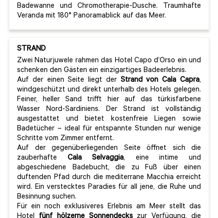
Badewanne und Chromotherapie-Dusche. Traumhafte
Veranda mit 180° Panoramablick auf das Meer.
STRAND
Zwei Naturjuwele rahmen das Hotel Capo d’Orso ein und
schenken den Gästen ein einzigartiges Badeerlebnis.
Auf der einen Seite liegt der
Strand von Cala Capra
,
windgeschützt und direkt unterhalb des Hotels gelegen.
Feiner, heller Sand trifft hier auf das türkisfarbene
Wasser Nord-Sardiniens. Der Strand ist vollständig
ausgestattet und bietet kostenfreie Liegen sowie
Badetücher – ideal für entspannte Stunden nur wenige
Schritte vom Zimmer entfernt.
Auf der gegenüberliegenden Seite öffnet sich die
zauberhafte
Cala Selvaggia
, eine intime und
abgeschiedene Badebucht, die zu Fuß über einen
duftenden Pfad durch die mediterrane Macchia erreicht
wird. Ein verstecktes Paradies für all jene, die Ruhe und
Besinnung suchen.
Für ein noch exklusiveres Erlebnis am Meer stellt das
Hotel
fünf hölzerne Sonnendecks
zur Verfügung, die