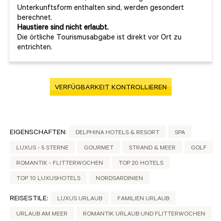
Unterkunftsform enthalten sind, werden gesondert
berechnet.
Haustiere sind nicht erlaubt.
Die örtliche Tourismusabgabe ist direkt vor Ort zu
entrichten.
VERFÜGBARKEIT KONTROLLIEREN
EIGENSCHAFTEN:
DELPHINA HOTELS & RESORT
SPA
LUXUS - 5 STERNE
GOURMET
STRAND & MEER
GOLF
ROMANTIK - FLITTERWOCHEN
TOP 20 HOTELS
TOP 10 LUXUSHOTELS
NORDSARDINIEN
REISESTILE:
LUXUS URLAUB
FAMILIEN URLAUB
URLAUB AM MEER
ROMANTIK URLAUB UND FLITTERWOCHEN