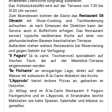
erfahrenen Chefkoche sorgfältig zubereitet.
Das
Frühstücksbüffet
wird auf der Terrasse von 7.30 bis
10.30 Uhr serviert.
Zum Abendessen können die Gäste das
Restaurant Gli
Olivastri
mit Show-Cooking und Tischbedienung
aufsuchen. Je nach Ermessen der Direktion kann der
Service auch in Buffetform erfolgen. Das Restaurant
serviert typische mediterrane Küche auf einer von
jahrhundertealten Bäumen beschatteten Terrasse.
Außerdem stehen weitere Restaurants bei Reservierung
und gegen Gebühr zur Verfügung:
"
Il Paguro
" (à la carte, Tischservice) spezialisiert auf
frischen Fisch, die auf der Meerblick-Terrasse
eingenommen werden.
"
Île Flottante
" an einzigartiger Lage, direkt auf dem
Wasser mit exklusiven À-la-Carte-Anbebot des Kochs.
"
L’Approdo
" bietet leckere Pizzas an, gebacken im
Holzofen.
Zu Mittag
sind im À-la-Carte Restaurant Il Paguro
Fischgerichte und im L’Approdo, in Strandnähe, leichte
Mahlzeiten wie kalte Speisen, Salatteller und Imbisse zu
genießen.