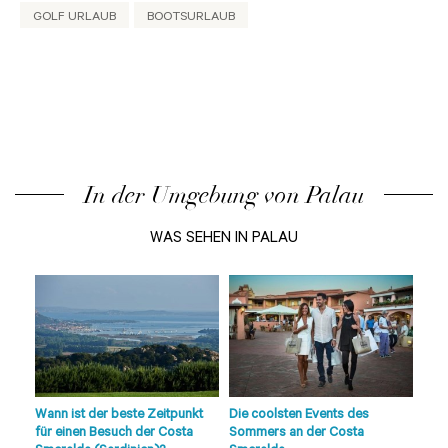
GOLF URLAUB
BOOTSURLAUB
In der Umgebung von Palau
WAS SEHEN IN PALAU
die
lle
Wann ist der beste Zeitpunkt
Die coolsten Events des
Strä
der
für einen Besuch der Costa
Sommers an der Costa
Sme