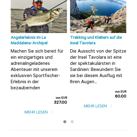
Angelerlebnis im La
Trekking und Klettern auf die
Tour
Maddalena-Archipel
Insel Tavolara
Olbi
Machen Sie sich bereit für
Die Aussicht von der Spitze
Möc
ein einzigartiges und
der Insel Tavolara ist eine
unt
adrenalingeladenes
der spektakulärsten in
alt
Sie
Abenteuer mit unserem
Sardinien: Bewundern Sie
ent
e
exklusiven Sportfischer-
sie bei diesem Ausflug mit
als
Erlebnis in der
Ihren Augen...
Tour
bezaubernden
n EUR
von EUR
0.00
60.00
von EUR
327.00
MEHR LESEN
MEHR LESEN