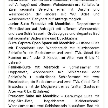
Junior Suite
– Zimmer mit Doppelbett (zwei Einzelbetten
auf Anfrage) und offenem Wohnbereich mit Schlafsofa.
Zwei separate Bereiche: einer mit Dusche und
Waschbecken, der andere mit WC, Bidet und
Waschbecken. Babybett auf Anfrage möglich.
Junior Suite Executive mit Meerblick
– Doppelzimmer
(Einzelbetten auf Anfrage) mit offenem Wohnbereich
und zwei Schlafsesseln. Großzügiges und elegantes Bad
mit separater Badewanne und Duschkabine.
Suite Caprera Open Space mit Meerblick
– Offene Suite
mit Doppelbett und Wohnbereich mit ausziehbarem
Schlafsofa, ein Badezimmer und zwei TVs. (Ideal für
Familien mit 1 oder 2 Kindern im Alter von 6 bis 12
Jahren)
Familien-Suite mit Meerblick
– Schlafzimmer mit
Doppelbett, Wohnbereich mit Schlafsessel oder
Schlafsofa + zusätzliches Schlafzimmer mit zwei
Einzelbetten, ein Badezimmer und zwei TVs. (Ideal für 4
Erwachsene mit der Möglichkeit eines fünften Gastes im
Alter von 0 bis 12 Jahren)
President Suite mit Meerblick
– Geräumige Suite mit
King-Size-Bett, begehbarem Kleiderschrank,
Wohnzimmer mit zwei Schlafsesseln, luxuriösem Bad mit