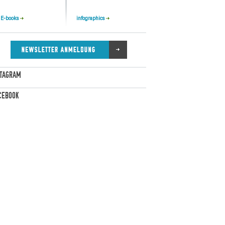
e E-books
infographics
STAGRAM
CEBOOK