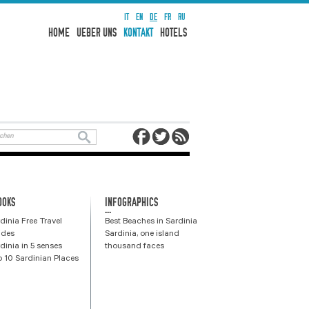
IT
EN
DE
FR
RU
HOME
UEBER UNS
KONTAKT
HOTELS
OOKS
INFOGRAPHICS
...
dinia Free Travel
Best Beaches in Sardinia
ides
Sardinia, one island
dinia in 5 senses
thousand faces
 10 Sardinian Places