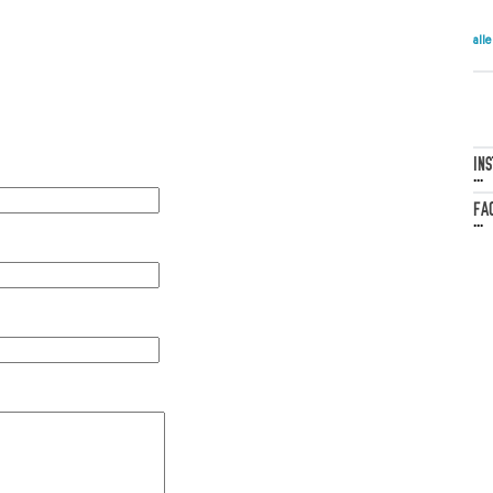
all
IN
...
FA
...