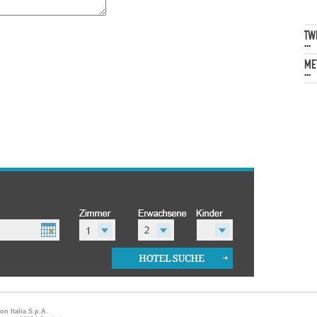
TW
...
ME
...
on Italia S.p.A.