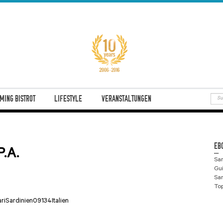
MING BISTROT
LIFESTYLE
VERANSTALTUNGEN
EB
...
.A.
Sar
Gu
Sar
Top
ri
Sardinien
09134
Italien