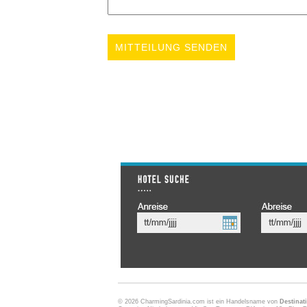
© 2026 CharmingSardinia.com ist ein Handelsname von
Destinati