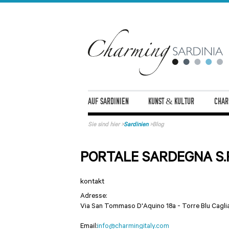
AUF SARDINIEN
KUNST & KULTUR
CHAR
Sie sind hier
>
Sardinien
>
Blog
PORTALE SARDEGNA S.P
kontakt
Adresse:
Via San Tommaso D'Aquino 18a - Torre Blu
Caglia
Email:
info@charmingitaly.com