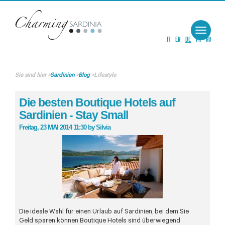
Toggle
navigat
IT
EN
DE
FR
RU
Sie sind hier
>
Sardinien
>
Blog
>
Lifestyle
Die besten Boutique Hotels auf
Sardinien - Stay Small
Freitag, 23 MAI 2014 11:30
by
Silvia
Die ideale Wahl für einen Urlaub auf Sardinien, bei dem Sie
Geld sparen können Boutique Hotels sind überwiegend