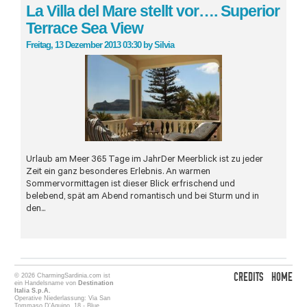
La Villa del Mare stellt vor…. Superior
Terrace Sea View
Freitag, 13 Dezember 2013 03:30
by
Silvia
Urlaub am Meer 365 Tage im JahrDer Meerblick ist zu jeder
Zeit ein ganz besonderes Erlebnis. An warmen
Sommervormittagen ist dieser Blick erfrischend und
belebend, spät am Abend romantisch und bei Sturm und in
den...
CREDITS
HOME
© 2026 CharmingSardinia.com ist
ein Handelsname von
Destination
Italia S.p.A.
Operative Niederlassung: Via San
Tommaso D'Aquino, 18 - Blue