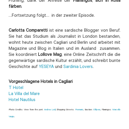
Frühling, dank der Anreise der
Flamingos
,
sich in Rosa
färben
.
…Fortsetzung folgt… in der zweiter Episode.
Carlotta Comparetti
ist eine sardische Blogger von Beruf.
Sie hat das Studium als Journalist in London bestanden,
wohnt heute zwischen Cagliari und Berlin und arbeitet mit
Magazine und Blog in Italien und im Ausland zusammen.
Sie koordiniert
Lollove Mag
, eine Online Zeitschrift die die
gegenwärtige sardische Kultur erzählt, und schreibt bunte
Geschichte auf
YESEYA
und
Sardinia Lovers
.
Vorgeschlagene Hotels in Cagliari
T Hotel
La Villa del Mare
Hotel Nautilus
Photo Credits: View from the port:
Andrea Lodi
, Shopping Streets:
Piermario
, Bastion:
Efilpera
, Flamingos:
Marcello
Vargiu
.