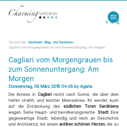
Toggle
navigat
IT
EN
DE
Sie sind hier
>
Sardinien
>
Blog
>
Auf Sardinien
>
Cagliari vom Morgengrauen bis zum Sonnenuntergang: Am Morgen
Cagliari vom Morgengrauen bis
zum Sonnenuntergang: Am
Morgen
Donnerstag, 05 März 2015 04:45
by
Agata
Die Anreise in
Cagliari
riecht nach Sonne, die über dem
Hafen strahlt, und leichter Meeresbrise. Ihr werdet euch
auf die Entdeckung des
südlichen Toren Sardiniens
wagen. Seine Haupt- und bevölkerungsreiche
Stadt
.Eine
gegenwärtige Stadt, lebendig und reich an Geschichte
und Architektur, mit einem
antiken schönen Herzen
, die zu