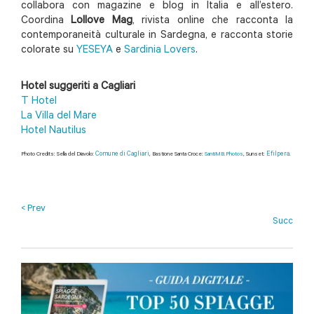
collabora con magazine e blog in Italia e all’estero.
Coordina
Lollove Mag
, rivista online che racconta la
contemporaneità culturale in Sardegna, e racconta storie
colorate su
YESEYA
e
Sardinia Lovers
.
Hotel suggeriti a Cagliari
T Hotel
La Villa del Mare
Hotel Nautilus
Comune di Cagliari
Efi
lpera
.
Photo Credits:
Sella del Diavolo:
,
Bastione Santa Croce:
SantiMB.Photos
, Sunset:
< Prev
Succ