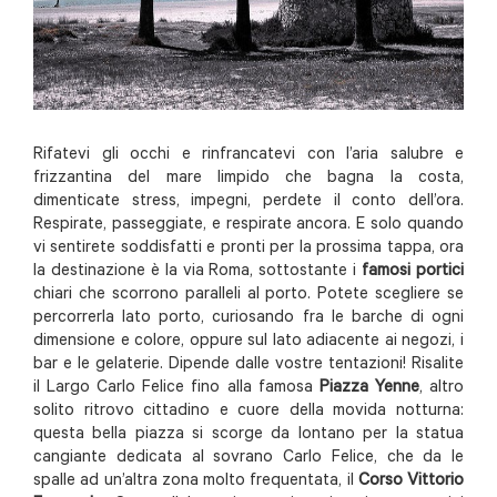
Rifatevi gli occhi e rinfrancatevi con l’aria salubre e
frizzantina del mare limpido che bagna la costa,
dimenticate stress, impegni, perdete il conto dell’ora.
Respirate, passeggiate, e respirate ancora. E solo quando
vi sentirete soddisfatti e pronti per la prossima tappa, ora
la destinazione è la via Roma, sottostante i
famosi portici
chiari che scorrono paralleli al porto. Potete scegliere se
percorrerla lato porto, curiosando fra le barche di ogni
dimensione e colore, oppure sul lato adiacente ai negozi, i
bar e le gelaterie. Dipende dalle vostre tentazioni! Risalite
il Largo Carlo Felice fino alla famosa
Piazza Yenne
, altro
solito ritrovo cittadino e cuore della movida notturna:
questa bella piazza si scorge da lontano per la statua
cangiante dedicata al sovrano Carlo Felice, che da le
spalle ad un’altra zona molto frequentata, il
Corso Vittorio