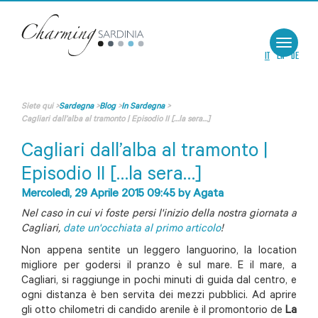
Toggle
navigat
IT
EN
DE
Siete qui
>
Sardegna
>
Blog
>
In Sardegna
>
Cagliari dall’alba al tramonto | Episodio II […la sera…]
Cagliari dall’alba al tramonto |
Episodio II […la sera…]
Mercoledì, 29 Aprile 2015 09:45
by
Agata
Nel caso in cui vi foste persi l'inizio della nostra giornata a
Cagliari,
date un'occhiata al primo articolo
!
Non appena sentite un leggero languorino, la location
migliore per godersi il pranzo è sul mare. E il mare, a
Cagliari, si raggiunge in pochi minuti di guida dal centro, e
ogni distanza è ben servita dei mezzi pubblici. Ad aprire
gli otto chilometri di candido arenile è il promontorio de
La