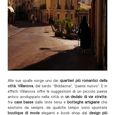
Alle sue spalle sorge uno dei
quartieri più romantici della
città
,
Villanova
, dal sardo “Biddaona”, “paese nuovo”. E in
effetti Villanova offre le suggestioni di un piccolo paese
antico avviluppato nella città: in
un dedalo di vie strette
,
fra
case basse
dalle tinte tenui e
botteghe artigiane
che
esistono da sempre, da qualche tempo sono spuntate
boutique di moda
eleganti e book shop dal
design più