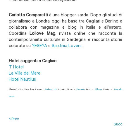
... continua con il secondo episodio
Carlotta Comparetti
è una blogger sarda. Dopo gli studi di
giornalismo a Londra, oggi ha base tra Cagliari e Berlino e
collabora con magazine e blog in Italia e all’estero.
Coordina
Lollove Mag
, rivista online che racconta la
contemporaneità culturale in Sardegna, e racconta storie
colorate su
YESEYA
e
Sardinia Lovers
.
Hotel suggeriti a Cagliari
T Hotel
La Villa del Mare
Hotel Nautilus
Photo Credits: View from the port:
Andrea Lodi
, Shopping Streets:
Piermario
, Bastion:
Efilpera
, Flamingos:
Marcello
Vargiu
.
< Prev
Succ