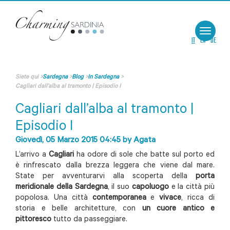
Toggle
navigat
IT
EN
DE
Siete qui
>
Sardegna
>
Blog
>
In Sardegna
>
Cagliari dall’alba al tramonto | Episodio I
Cagliari dall’alba al tramonto |
Episodio I
Giovedì, 05 Marzo 2015 04:45
by
Agata
L’arrivo a
Cagliari
ha odore di sole che batte sul porto ed
è rinfrescato dalla brezza leggera che viene dal mare.
State per avventurarvi alla scoperta della
porta
meridionale della Sardegna
, il suo
capoluogo
e la città più
popolosa. Una città
contemporanea
e
vivace
, ricca di
storia e belle architetture, con
un cuore antico e
pittoresco
tutto da passeggiare.