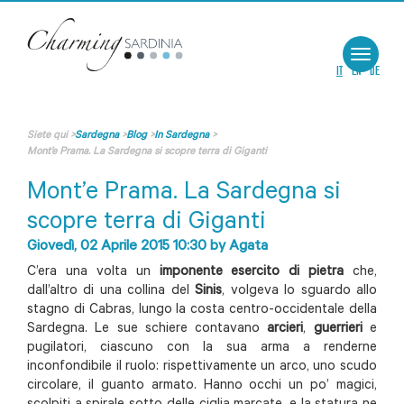
Toggle
navigat
IT
EN
DE
Siete qui
>
Sardegna
>
Blog
>
In Sardegna
>
Mont’e Prama. La Sardegna si scopre terra di Giganti
Mont’e Prama. La Sardegna si
scopre terra di Giganti
Giovedì, 02 Aprile 2015 10:30
by
Agata
C’era una volta un
imponente esercito di pietra
che,
dall’altro di una collina del
Sinis
, volgeva lo sguardo allo
stagno di Cabras, lungo la costa centro-occidentale della
Sardegna. Le sue schiere contavano
arcieri
,
guerrieri
e
pugilatori, ciascuno con la sua arma a renderne
inconfondibile il ruolo: rispettivamente un arco, uno scudo
circolare, il guanto armato. Hanno occhi un po’ magici,