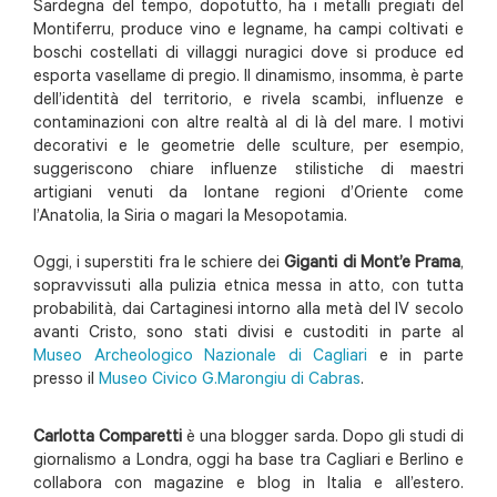
Sardegna del tempo, dopotutto, ha i metalli pregiati del
Montiferru, produce vino e legname, ha campi coltivati e
boschi costellati di villaggi nuragici dove si produce ed
esporta vasellame di pregio. Il dinamismo, insomma, è parte
dell’identità del territorio, e rivela scambi, influenze e
contaminazioni con altre realtà al di là del mare. I motivi
decorativi e le geometrie delle sculture, per esempio,
suggeriscono chiare influenze stilistiche di maestri
artigiani venuti da lontane regioni d’Oriente come
l’Anatolia, la Siria o magari la Mesopotamia.
Oggi, i superstiti fra le schiere dei
Giganti di Mont’e Prama
,
sopravvissuti alla pulizia etnica messa in atto, con tutta
probabilità, dai Cartaginesi intorno alla metà del IV secolo
avanti Cristo, sono stati divisi e custoditi in parte al
Museo Archeologico Nazionale di Cagliari
e in parte
presso il
Museo Civico G.Marongiu di Cabras
.
Carlotta Comparetti
è una blogger sarda. Dopo gli studi di
giornalismo a Londra, oggi ha base tra Cagliari e Berlino e
collabora con magazine e blog in Italia e all’estero.