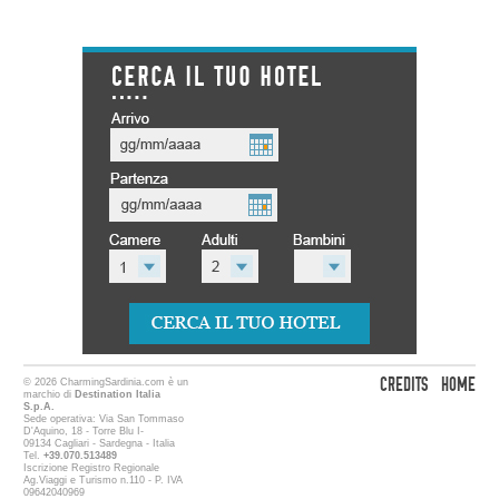
CREDITS
HOME
© 2026 CharmingSardinia.com è un
marchio di
Destination Italia
S.p.A.
Sede operativa: Via San Tommaso
D'Aquino, 18 - Torre Blu I-
09134 Cagliari - Sardegna - Italia
Tel.
+39.070.513489
Iscrizione Registro Regionale
Ag.Viaggi e Turismo n.110 - P. IVA
09642040969