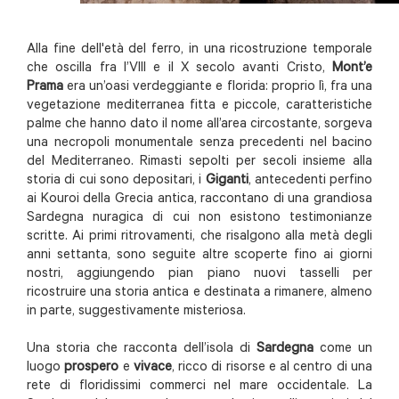
Alla fine dell'età del ferro, in una ricostruzione temporale
che oscilla fra l’VIII e il X secolo avanti Cristo,
Mont’e
Prama
era un’oasi verdeggiante e florida: proprio lì, fra una
vegetazione mediterranea fitta e piccole, caratteristiche
palme che hanno dato il nome all’area circostante, sorgeva
una necropoli monumentale senza precedenti nel bacino
del Mediterraneo. Rimasti sepolti per secoli insieme alla
storia di cui sono depositari, i
Giganti
, antecedenti perfino
ai Kouroi della Grecia antica, raccontano di una grandiosa
Sardegna nuragica di cui non esistono testimonianze
scritte. Ai primi ritrovamenti, che risalgono alla metà degli
anni settanta, sono seguite altre scoperte fino ai giorni
nostri, aggiungendo pian piano nuovi tasselli per
ricostruire una storia antica e destinata a rimanere, almeno
in parte, suggestivamente misteriosa.
Una storia che racconta dell’isola di
Sardegna
come un
luogo
prospero
e
vivace
, ricco di risorse e al centro di una
rete di floridissimi commerci nel mare occidentale. La