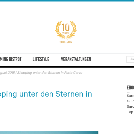
MING BISTROT
LIFESTYLE
VERANSTALTUNGEN
ugust 2015 | Shopping unter den Sternen in Porto Cervo
EBO
...
pping unter den Sternen in
Sard
Gui
Sard
Top 