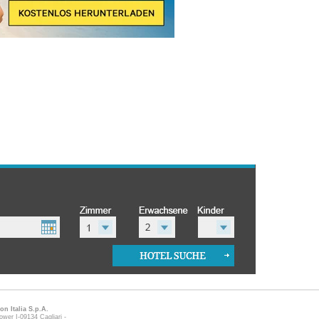
on Italia S.p.A.
wer I-09134 Cagliari -