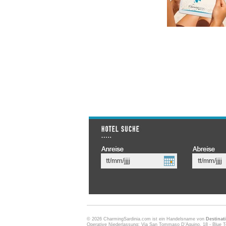
© 2026 CharmingSardinia.com ist ein Handelsname von
Destinati
Operative Niederlassung: Via San Tommaso D'Aquino, 18 - Blue To