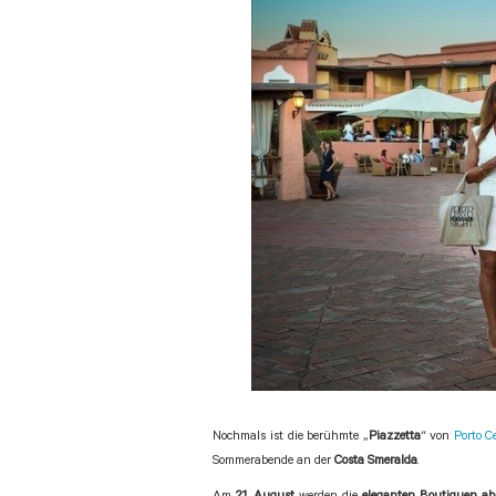
Nochmals ist die berühmte „
Piazzetta
“ von
Porto C
Sommerabende an der
Costa Smeralda
.