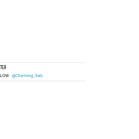
TTER
LLOW
@Charming_Italy