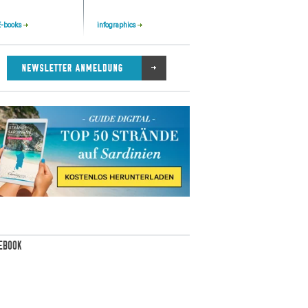
 E-books
infographics
EBOOK