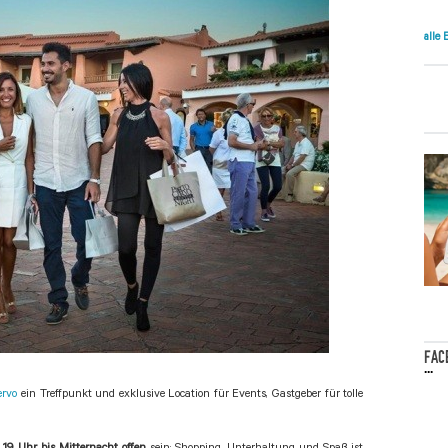
alle
FAC
...
ervo
ein Treffpunkt und exklusive Location für Events, Gastgeber für tolle