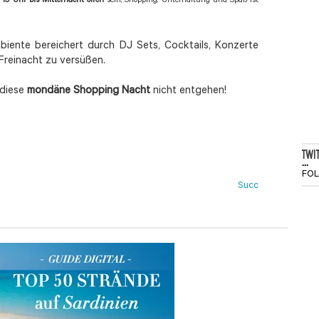
19 Uhr bis Mitternacht offen
sein; Shopping, Unterhaltung und Spaß ist
mbiente bereichert durch DJ Sets, Cocktails, Konzerte
 Freinacht zu versüßen.
h diese
mondäne Shopping Nacht
nicht entgehen!
TWI
...
FO
Succ