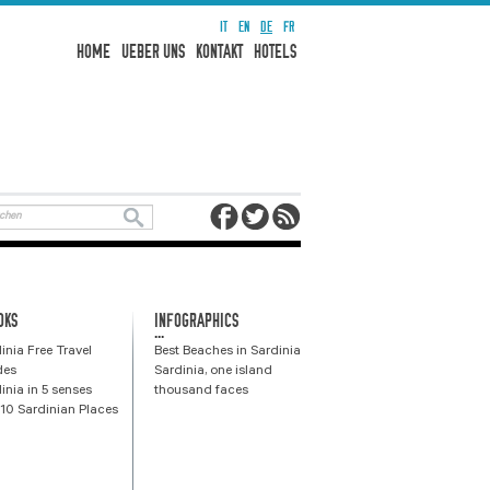
IT
EN
DE
FR
HOME
UEBER UNS
KONTAKT
HOTELS
OKS
INFOGRAPHICS
...
inia Free Travel
Best Beaches in Sardinia
des
Sardinia, one island
inia in 5 senses
thousand faces
10 Sardinian Places