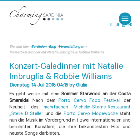
Toggle
navigat
IT
EN
DE
FR
Sie sind hier
>
Sardinien
>
Blog
>
Veranstaltungen
>
Konzert-Galadinner mit Natalie Imbruglia & Robbie Williams
Konzert-Galadinner mit Natalie
Imbruglia & Robbie Williams
Dienstag, 14 Juli 2015 04:15
by
Giulia
Es geht weiter mit dem
Sommer Starwood an der Costa
Smeralda
! Nach dem
Porto Cervo Food Festival
, der
Neuheit des
mehrfachen Michelin-Sterne-Restaurant
„Stelle D Stelle“
und die
Porto Cervo Modewoche
steht
nun die Musik im Vordergrund mit zwei internationalen und
berühmten Künstlern, die ihre bekanntesten Hits und
neuste Songs darbieten.