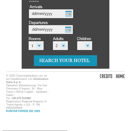
CREDITS
HOME
© 2026 CharmingSardinia.com ist
ein Handelsname von
Destination
Italia S.p.A.
Operative Niederlassung: Via San
Tommaso D'Aquino, 18 - Blue
Tower I-09134 Cagliari - Sardinien -
Italien
Tel.
+39.070.513489
Registration Regional Registry of
Travel Agents n.110 - P. IVA
09642040969
KONTAKTIEREN SIE UNS