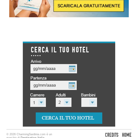
CREDITS
HOME
© 2026 CharmingSardinia.com è un
marchio di
Destination Italia