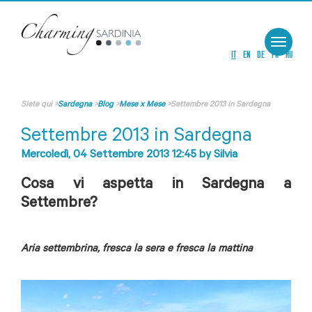
Toggle
navigat
IT
EN
DE
FR
RU
Siete qui
>
Sardegna
>
Blog
>
Mese x Mese
>
Settembre 2013 in Sardegna
Settembre 2013 in Sardegna
Mercoledì, 04 Settembre 2013 12:45
by
Silvia
Cosa vi aspetta in Sardegna a
Settembre?
Aria settembrina, fresca la sera e fresca la mattina