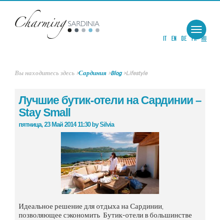
Toggle
navigat
IT
EN
DE
FR
RU
Вы находитесь здесь
>
Сардиния
>
Blog
>
Lifestyle
Лучшие бутик-отели на Сардинии –
Stay Small
пятница, 23 Май 2014 11:30
by
Silvia
Идеальное решение для отдыха на Сардинии,
позволяющее сэкономить Бутик-отели в большинстве