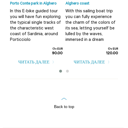
Porto Conte park in Alghero
Alghero coast
Ferr
Alg
ow
In this E-bike guided tour
With this sailing boat trip
Wan
you will have fun exploring
you can fully experience
exp
the typical single tracks of
the charm of the colors of
nat
ed
the characteristic west
its sea, letting yourself be
The
the
coast of Sardinia, around
lulled by the waves,
two
Porticciolo
immersed in a dream
т EUR
От EUR
От EUR
0.00
90.00
120.00
ЧИТАТЬ ДАЛЕЕ
ЧИТАТЬ ДАЛЕЕ
Back to top