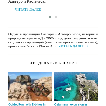
Альгеро и Кастельса...
ЧИТАТЬ ДАЛЕЕ
Отдых в провинции Сассари – Альгеро, море, история и
природные красоты.До 2005 года, дата создания новых
сардинских провинций (вместо четырех их стало восемь),
провинция Сассари (Sassari) пр...
ЧИТАТЬ ДАЛЕЕ
ЧТО ДЕЛАТЬ В АЛГХЕРО
n
Guided tour with E-bikes in
Catamaran excursion in
Hors