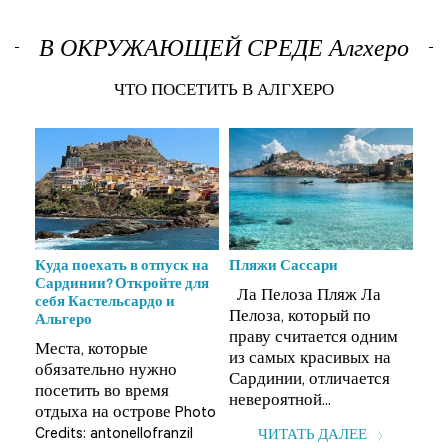
В ОКРУЖАЮЩЕЙ СРЕДЕ Алгхеро
ЧТО ПОСЕТИТЬ В АЛГХЕРО
Куда поехать в отпуск на
Пляжи Сассари
Инт
Сардинии? Откройте для
Сас
Ла Пелоза Пляж Ла
себя Кастельсардо и
уйу
Не
Пелоза, который по
Альгеро
Это
праву считается одним
Места, которые
ей
об
из самых красивых на
обязательно нужно
на 
Сардинии, отличается
посетить во время
вос
невероятной...
отдыха на острове Photo
.э.
кор
Credits: antonellofranzil
ЧИТАТЬ ДАЛЕЕ
и со