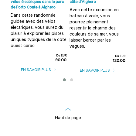
vin
vélos électriques dans le parc
côte d'Alghero
Ferr
de Porto Conte à Alghero
Avec cette excursion en
Env
Dans cette randonnée
les
bateau à voile, vous
exp
guidée avec des vélos
pourrez pleinement
con
électriques, vous aurez du
ne
ressentir le charme des
che
plaisir à explorer les pistes
elle
couleurs de sa mer, vous
liv
uniques typiques de la côte
laisser bercer par les
de 
ouest carac
vagues,
u EUR
0.00
Du EUR
Du EUR
90.00
120.00
EN SAVOIR PLUS
EN SAVOIR PLUS
Haut de page