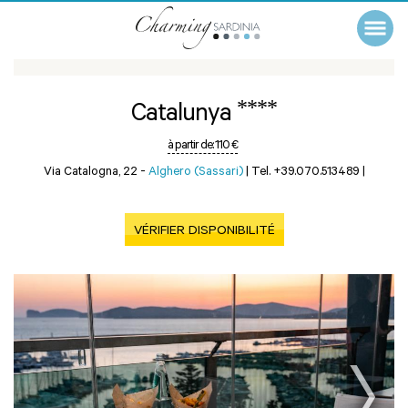
****
Catalunya
à partir de:
110 €
Via Catalogna, 22 -
Alghero (Sassari)
|
Tel. +39.070.513489
|
VÉRIFIER DISPONIBILITÉ