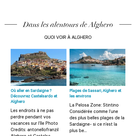
Dans les alentours de Alghero
QUOI VOIR À ALGHERO
Où aller en Sardaigne ?
Plages de Sassari, Alghero et
Site
Découvrez Castelsardo et
les environs
Néc
Alghero
La Pelosa Zone: Stintino
 km
Ruj
Les endroits à ne pas
Considérée comme l’une
u
de 
perdre pendant vos
des plus belles plages de la
e
XIII
vacances sur l’île Photo
Sardaigne- si ce n’est la
des 
Credits: antonellofranzil
plus be...