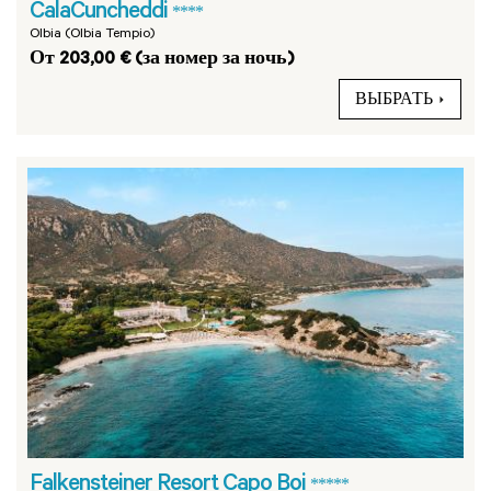
CalaCuncheddi
****
Olbia (Olbia Tempio)
От 203,00 € (за номер за ночь)
ВЫБРАТЬ
Falkensteiner Resort Capo Boi
*****