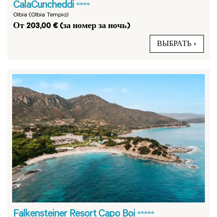
CalaCuncheddi
****
Olbia (Olbia Tempio)
От 203,00 € (за номер за ночь)
ВЫБРАТЬ
Falkensteiner Resort Capo Boi
*****