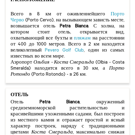
РАСПОЛОЖЕНИЕ
Всего в 8 км от оживленнейшего
Порто
Черво
(Porto Cervo), на вызывающем зависть месте,
возвышается отель
Petra Bianca
. С холма, на
котором стоит отель, открывается вид,
охватывающий все бухты и
пляжам
на расстоянии
от 400 до 1000 метров. Всего в 2 км находится
великолепный
Pevero Golf Club
, один из самых
известных во всем мире.
Аэропорт
Ольбия - Коста Смеральда
(Olbia - Costa
Smeralda) находится всего в 30 км, а
Порто
Ротондо
(Porto Rotondo) - в 26 км.
ОТЕЛЬ
Отель
Petra Bianca
, окруженный
средиземноморской растительностью и
красивейшими ухоженными садами, был построен
из местного камня и отражает простой и ясный
характер построек, наряду с традиционными
цветами
Коста Смеральда
, максимально снижая