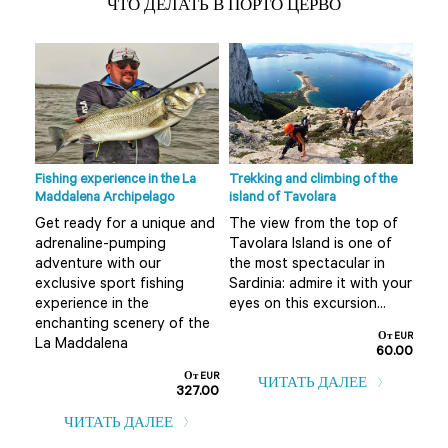
ЧТО ДЕЛАТЬ В ПОРТО ЦЕРВО
Fishing experience in the La
Trekking and climbing of the
Ape 
Maddalena Archipelago
island of Tavolara
r
Do 
Get ready for a unique and
The view from the top of
Olb
adrenaline-pumping
Tavolara Island is one of
 not
alt
adventure with our
the most spectacular in
mis
exclusive sport fishing
Sardinia: admire it with your
..
boa
experience in the
eyes on this excursion...
т EUR
enchanting scenery of the
0.00
От EUR
La Maddalena
60.00
От EUR
ЧИТАТЬ ДАЛЕЕ
327.00
ЧИТАТЬ ДАЛЕЕ