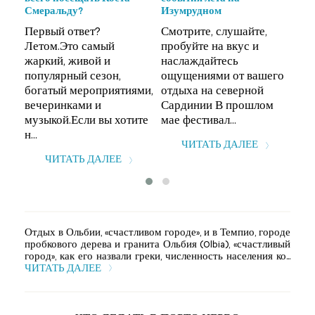
Кал
.
Смеральду?
Изумрудном
Ла
Первый ответ?
Смотрите, слушайте,
(Ar
Летом.Это самый
пробуйте на вкус и
Mad
жаркий, живой и
наслаждайтесь
ра
популярный сезон,
ощущениями от вашего
сев
богатый мероприятиями,
отдыха на северной
Сар
вечеринками и
Сардинии В прошлом
мно
музыкой.Если вы хотите
мае фестивал...
н...
ЧИТАТЬ ДАЛЕЕ
ЧИТАТЬ ДАЛЕЕ
Отдых в Ольбии, «счастливом городе», и в Темпио, городе
пробкового дерева и гранита Ольбия (Olbia), «счастливый
город», как его назвали греки, численность населения ко...
ЧИТАТЬ ДАЛЕЕ