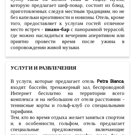
бухту Кала ди Вольпе
(Cala di Volpe). Кухня,
которую предлагает шеф-повар, состоит из блюд,
приготовленных следуя местным традициям, но не
без капельки креативности и новизны. Отель, кроме
того, предоставляет к услугам гостей отличное
место встреч -
пиано-бар
с панорамной террасой,
где можно насладиться вечерним аперитивом или
приятно провести время после ужина в
сопровождении живой музыки.
УСЛУГИ И РАЗВЛЕЧЕНИЯ
В услуги, которые предлагает отель
Petra Bianca
,
входят: бассейн, тренажерный зал, беспроводной
Интернет бесплатно на территории всего
комплекса и на небольшом от отеля расстоянии -
теннисные корты и гольф-клуб со специальными
тарифами.
Тем, кто во время отдыха желает заняться спортом
и, в особенности, гольфом, отель предлагает
специальные предложения, включающие