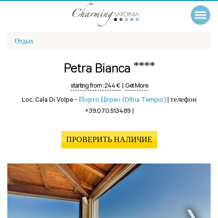
Отдых
****
Petra Bianca
starting from :
244 €
|
Get More
Loc. Cala Di Volpe -
Порто Церво (Olbia Tempio)
|
телефон
+39.070.513489
|
ПРОВЕРИТЬ НАЛИЧИЕ