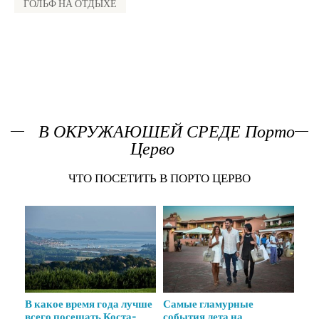
ГОЛЬФ НА ОТДЫХЕ
В ОКРУЖАЮЩЕЙ СРЕДЕ Порто
Церво
ЧТО ПОСЕТИТЬ В ПОРТО ЦЕРВО
бии
В какое время года лучше
Самые гламурные
Пл
всего посещать Коста-
события лета на