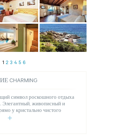
1
2
3
4
5
6
ИЕ CHARMING
оящий символ роскошного отдыха
. Элегантный, живописный и
ямо у кристально чистого