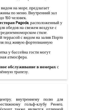
 видом на море, предлагает
ужины по меню. Внутренний зал
до 150 человек.
есторан Pagoda
, расположенный у
для обедов на свежем воздухе с
 средиземноморском стиле.
 террасой с видом на залив Порто
ейля под живую фортепианную
итка у бассейна гости могут
нная атмосфера.
ное обслуживание в номерах
с
нённую трапезу.
центру, внутреннему полю для
стижному гольф-клубу Pevero,
Курорт также является отличной