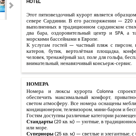
HOTEL
Этот пятизвездочный курорт является образцом
севере Сардинии. В его распоряжении — 220 
выполненных в традиционном сардинском стиле
два бара, оздоровительный центр и SPA, а 
морскими бассейнами в Европе.
К услугам гостей — частный пляж с пирсом, 
катеров, бутик, вертолётная площадка, кон
человек, тренажёрный зал, поле для гольфа, бес
внимательный, ненавязчивый консьерж-сервис.
НОМЕРА
Номера и люксы курорта Colonna спроект
обеспечить максимальный комфорт, приватн
светом атмосферу. Все номера оснащены мебли
кондиционером, телевизором, мини-баром и бесп
Гостям доступны различные категории размещен
Стандарты
(20 кв. м) — уютные, в традиционном
или море.
Супериоры
(25 кв. м) — светлые и элегантные, с