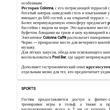
особенным.
Ресторан Colonna
, с его потрясающей террасой с
богатый завтрак «шведский стол» и изысканные 
вмещает до 500 гостей, а на открытой террасе — 
Более непринужденную атмосферу предлагает
р
бассейна с видом на море. Это идеальное место 
буфетом, блюдами на гриле и шоу-кулинарией в
Элегантное
Colonna Caffè
располагает панорамной
Черво — прекрасное место для вечернего кокт
музыку.
Для лёгких закусок, обеда или освежающего нап
воспользоваться
Pool Bar
, где царит непринужде
Дополняет гастрономический опыт
круглосуточ
отдельным меню для тех, кто предпочитает уеди
SPORTS
Гостям предоставляется доступ к фитнес-
тренировки игры в гольф, а также к пре
расположенному всего в 7 км от курорта. 