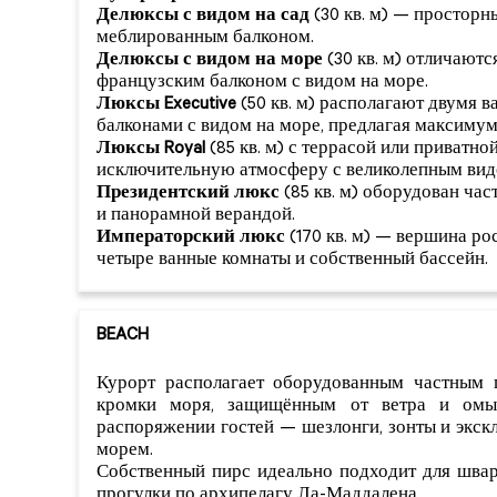
Делюксы с видом на сад
(30 кв. м) — просторны
меблированным балконом.
Делюксы с видом на море
(30 кв. м) отличают
французским балконом с видом на море.
Люксы Executive
(50 кв. м) располагают двумя 
балконами с видом на море, предлагая максимум
Люксы Royal
(85 кв. м) с террасой или приватно
исключительную атмосферу с великолепным вид
Президентский люкс
(85 кв. м) оборудован ча
и панорамной верандой.
Императорский люкс
(170 кв. м) — вершина рос
четыре ванные комнаты и собственный бассейн.
BEACH
Курорт располагает оборудованным частным
кромки моря, защищённым от ветра и ом
распоряжении гостей — шезлонги, зонты и экс
морем.
Собственный пирс идеально подходит для швар
прогулки по архипелагу Ла-Маддалена.