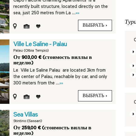
Capo Falcone Charming Apartments is a
recently built structure, located directly on the
sea, just 250 metres from La ....
»»
Тур
ВЫБРАТЬ
Ville Le Saline - Palau
Palau (Olbia Tempio)
От 903,00 € (стоимость виллы в
неделю)
Le Ville Le Saline Palau are located 3km from
the center of Palau, reachable by car, and only
300 meters from the ....
»»
ВЫБРАТЬ
Sea Villas
Stintino (Sassari)
От 259,00 € (стоимость виллы в
неделю)