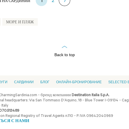
1
2
 НА САРДИНИИ
МОРЕ И ПЛЯЖ
Back to top
ЛУГИ
CАРДИНИИ
БЛОГ
ОНЛАЙН-БРОНИРОВАНИЕ
SELECTED 
CharmingSardinia.com - бренд компании
Destination Italia S.p.A.
al headquarters: Via San Tommaso D'Aquino, 18 - Blue Tower I-09134 - Cagli
 Italy
070.513489
ion Regional Registry of Travel Agents n.110 - P. IVA 09642040969
ТЬСЯ С НАМИ