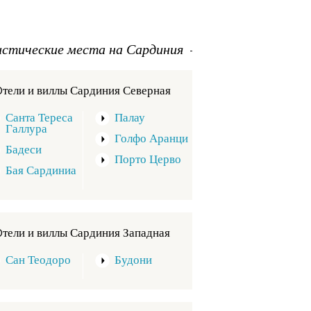
истические места на Сардиния
Oтели и виллы Сардиния Северная
Санта Тереса
Палау
Галлура
Голфо Аранци
Бадеси
Порто Церво
Бая Сардиниа
Oтели и виллы Сардиния Западная
Сан Теодоро
Будони