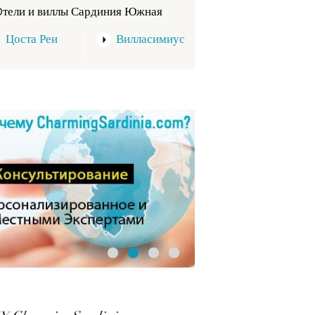
Oтели и виллы Сардиния Южная
Цоста Реи
Вилласимиус