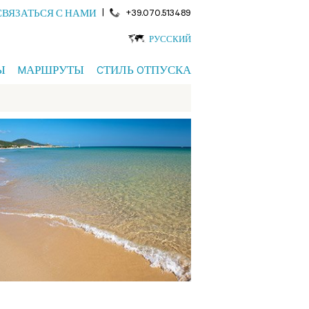
|
+39.070.513489
СВЯЗАТЬСЯ С НАМИ
РУССКИЙ
Ы
MАРШРУТЫ
CТИЛЬ OТПУСКА