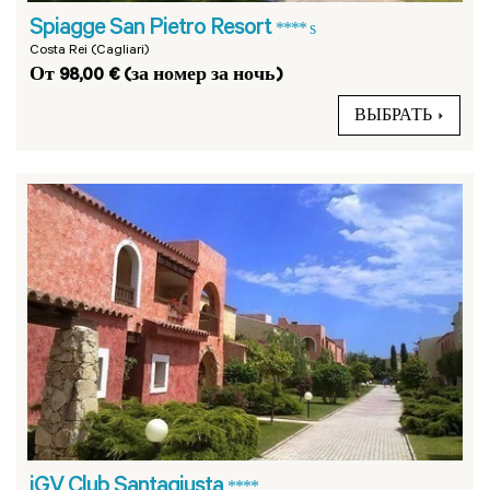
Spiagge San Pietro Resort
**** s
Costa Rei (Cagliari)
От 98,00 € (за номер за ночь)
ВЫБРАТЬ
iGV Club Santagiusta
****