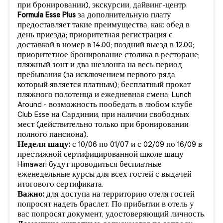
при бронировании), экскурсии, дайвинг-центр.
Formula Esse Plus
за дополнительную плату
предоставляет такие преимущества, как: обед в
день приезда; приоритетная регистрация с
доставкой в номер в 14.00; поздний выезд в 12.00;
приоритетное бронирование столика в ресторане;
пляжный зонт и два шезлонга на весь период
пребывания (за исключением первого ряда,
который является платным); бесплатный прокат
пляжного полотенца и ежедневная смена; Lunch
Around - возможность пообедать в любом клубе
Club Esse на Сардинии, при наличии свободных
мест (действительно только при бронировании
полного пансиона).
Неделя шацу:
с 10/06 по 01/07 и с 02/09 по 16/09 в
престижной сертифицированной школе шацу
Himawari будут проводиться бесплатные
еженедельные курсы для всех гостей с выдачей
итогового сертификата.
Важно:
для доступа на территорию отеля гостей
попросят надеть браслет. По прибытии в отель у
вас попросят документ, удостоверяющий личность.