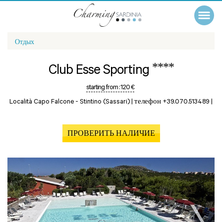
Отдых
****
Club Esse Sporting
starting from :
120 €
Località Capo Falcone -
Stintino (Sassari)
|
телефон +39.070.513489
|
ПРОВЕРИТЬ НАЛИЧИЕ