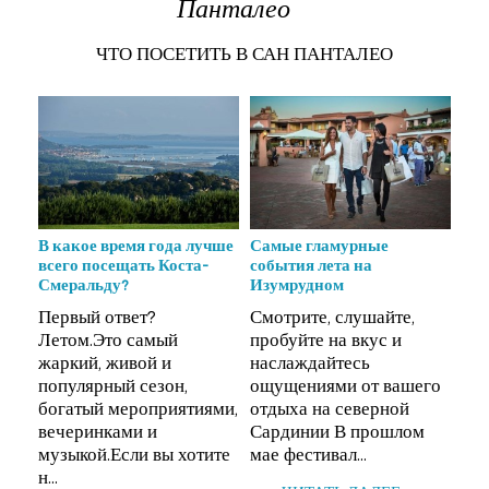
Панталео
ЧТО ПОСЕТИТЬ В САН ПАНТАЛЕО
бии
В какое время года лучше
Самые гламурные
Пл
всего посещать Коста-
события лета на
Кал
.
Смеральду?
Изумрудном
Ла
Первый ответ?
Смотрите, слушайте,
(Ar
Летом.Это самый
пробуйте на вкус и
Mad
жаркий, живой и
наслаждайтесь
ра
популярный сезон,
ощущениями от вашего
сев
богатый мероприятиями,
отдыха на северной
Сар
вечеринками и
Сардинии В прошлом
мно
музыкой.Если вы хотите
мае фестивал...
н...