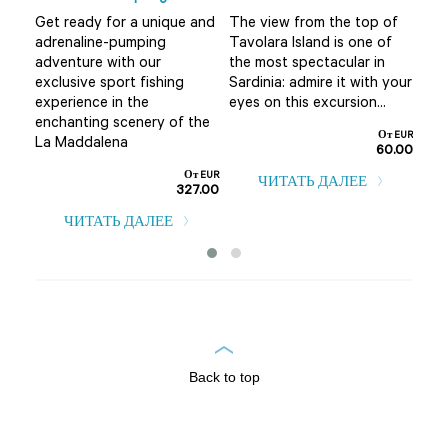
r
Do 
Get ready for a unique and
The view from the top of
Olb
adrenaline-pumping
Tavolara Island is one of
 not
alt
adventure with our
the most spectacular in
mis
exclusive sport fishing
Sardinia: admire it with your
..
boa
experience in the
eyes on this excursion...
т EUR
enchanting scenery of the
0.00
От EUR
La Maddalena
60.00
От EUR
ЧИТАТЬ ДАЛЕЕ
327.00
ЧИТАТЬ ДАЛЕЕ
Back to top