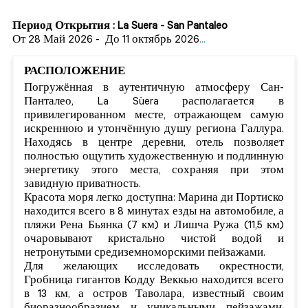
Период Открытия : La Suera - San Pantaleo
От 28 Май 2026
-
До 11 октябрь 2026
...
РАСПОЛОЖЕНИЕ
Погружённая в аутентичную атмосферу Сан-
Панталео, La Sùera располагается в
привилегированном месте, отражающем самую
искреннюю и утончённую душу региона Галлура.
Находясь в центре деревни, отель позволяет
полностью ощутить художественную и подлинную
энергетику этого места, сохраняя при этом
завидную приватность.
Красота моря легко доступна: Марина ди Портиско
находится всего в 8 минутах езды на автомобиле, а
пляжи Рена Бьянка (7 км) и Лишча Ружа (11,5 км)
очаровывают кристально чистой водой и
нетронутыми средиземноморскими пейзажами.
Для желающих исследовать окрестности,
Гробница гигантов Кодду Веккью находится всего
в 13 км, а остров Таволара, известный своим