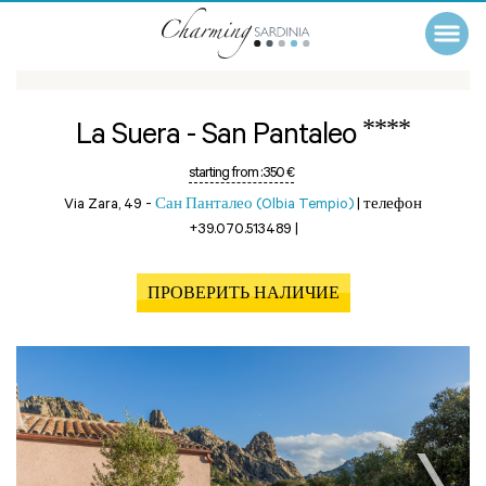
****
La Suera - San Pantaleo
starting from :
350 €
Via Zara, 49 -
Сан Панталео (Olbia Tempio)
|
телефон
+39.070.513489
|
ПРОВЕРИТЬ НАЛИЧИЕ