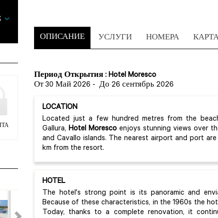
ОПИСАНИЕ
УСЛУГИ
НОМЕРА
КАРТ
Период Открытия : Hotel Moresco
От 30 Май 2026
-
До 26 сентябрь 2026
LOCATION
Located just a few hundred metres from the beac
ИТА
Gallura,
Hotel Moresco
enjoys stunning views over th
and Cavallo islands. The nearest airport and port are
km from the resort.
HOTEL
The hotel's strong point is its panoramic and envia
Because of these characteristics, in the 1960s the ho
Today, thanks to a complete renovation, it conti