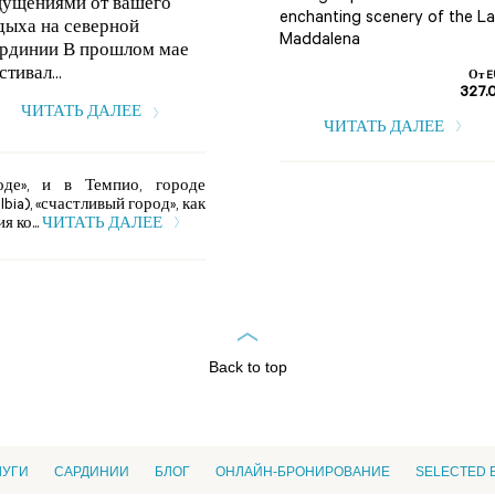
ущениями от вашего
востоке Сардинии, усеян
enchanting scenery of the La
дыха на северной
многоч...
Maddalena
рдинии В прошлом мае
ЧИТАТЬ ДАЛЕЕ
стивал...
От E
327.
ЧИТАТЬ ДАЛЕЕ
ЧИТАТЬ ДАЛЕЕ
оде», и в Темпио, городе
bia), «счастливый город», как
 ко...
ЧИТАТЬ ДАЛЕЕ
Back to top
ЛУГИ
CАРДИНИИ
БЛОГ
ОНЛАЙН-БРОНИРОВАНИЕ
SELECTED 