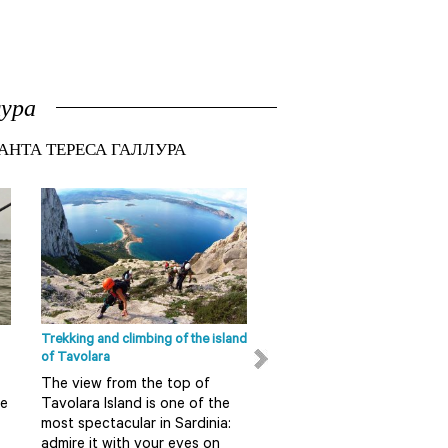
ура
САНТА ТЕРЕСА ГАЛЛУРА
Интересеные места Ольбия-
Темпио
Сан Панталео Сан
Панталео - это последний
округ Ольбии (Olbia),
который находится в 18
километрах от центра. В...
Trekking and climbing of the island
Ape Calessino tour in Olbia
of Tavolara
Do you want to discover 
ЧИТАТЬ ДАЛЕЕ
The view from the top of
in a fun and alternative 
re
Tavolara Island is one of the
So do not miss this guid
most spectacular in Sardinia:
tour on board an Ape
admire it with your eyes on
Calessino...