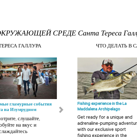
ОКРУЖАЮЩЕЙ СРЕДЕ Санта Тереса Галл
ТЕРЕСА ГАЛЛУРА
ЧТО ДЕЛАТЬ В 
Fishing experience in the La
мые гламурные события
Пляжи Ольбия-Темпио
Maddalena Archipelago
та на Изумрудном
Кала Корсара Архипелаг
Get ready for a unique and
отрите, слушайте,
Ла Маддалена (Arcipelago
adrenaline-pumping adventu
обуйте на вкус и
della Maddalena),
with our exclusive sport
слаждайтесь
расположенный на северо-
fishing experience in the