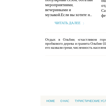
популярный сезон, богатый
ощ
мероприятиями,
от
вечеринками и
Са
музыкой.Если вы хотите н...
фе
ЧИТАТЬ ДАЛЕЕ
Отдых в Ольбии, «счастливом гор
пробкового дерева и гранита Ольбия (Ol
его назвали греки, численность населения
HOME
О НАС
ТУРИСТИЧЕСКИЕ УС