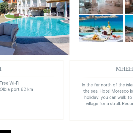
Я
МНЕН
Free Wi-Fi
In the far north of the isl
Olbia port 62 km
the sea, Hotel Moresco is
holiday: you can walk to 
village for a stroll. Re