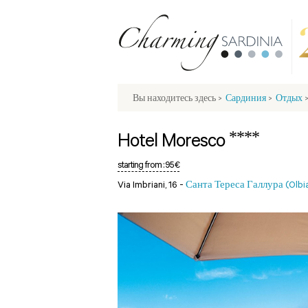
Вы находитесь здесь
>
Сардиния
>
Отдых
****
Hotel Moresco
starting from :
95 €
Via Imbriani, 16 -
Санта Тереса Галлура (Olbi