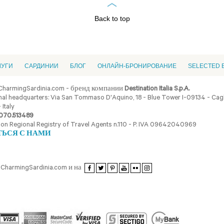
Back to top
ЛУГИ
CАРДИНИИ
БЛОГ
ОНЛАЙН-БРОНИРОВАНИЕ
SELECTED 
CharmingSardinia.com - бренд компании
Destination Italia S.p.A.
al headquarters: Via San Tommaso D'Aquino, 18 - Blue Tower I-09134 - Cagli
 Italy
070.513489
ion Regional Registry of Travel Agents n.110 - P. IVA 09642040969
ТЬСЯ С НАМИ
CharmingSardinia.com и на