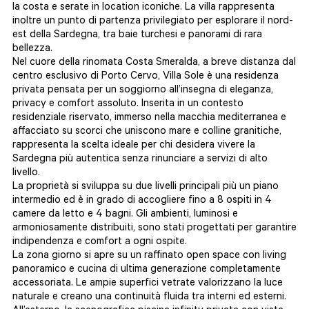
la costa e serate in location iconiche. La villa rappresenta
inoltre un punto di partenza privilegiato per esplorare il nord-
est della Sardegna, tra baie turchesi e panorami di rara
bellezza.
Nel cuore della rinomata
Costa Smeralda
, a breve distanza dal
centro esclusivo di
Porto Cervo
, Villa Sole è una residenza
privata pensata per un soggiorno all’insegna di eleganza,
privacy e comfort assoluto. Inserita in un contesto
residenziale riservato, immerso nella macchia mediterranea e
affacciato su scorci che uniscono mare e colline granitiche,
rappresenta la scelta ideale per chi desidera vivere la
Sardegna più autentica senza rinunciare a servizi di alto
livello.
La proprietà si sviluppa su due livelli principali più un piano
intermedio ed è in grado di accogliere fino a 8 ospiti in 4
camere da letto e 4 bagni. Gli ambienti, luminosi e
armoniosamente distribuiti, sono stati progettati per garantire
indipendenza e comfort a ogni ospite.
La zona giorno si apre su un raffinato open space con living
panoramico e cucina di ultima generazione completamente
accessoriata. Le ampie superfici vetrate valorizzano la luce
naturale e creano una continuità fluida tra interni ed esterni.