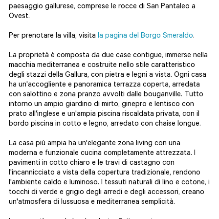
paesaggio gallurese, comprese le rocce di San Pantaleo a
Ovest.
Per prenotare la villa, visita
la pagina del Borgo Smeraldo
.
La proprietà è composta da due case contigue, immerse nella
macchia mediterranea e costruite nello stile caratteristico
degli stazzi della Gallura, con pietra e legni a vista. Ogni casa
ha un'accogliente e panoramica terrazza coperta, arredata
con salottino e zona pranzo avvolti dalle bouganville. Tutto
intorno un ampio giardino di mirto, ginepro e lentisco con
prato all'inglese e un'ampia piscina riscaldata privata, con il
bordo piscina in cotto e legno, arredato con chaise longue.
La casa più ampia ha un'elegante zona living con una
moderna e funzionale cucina completamente attrezzata. I
pavimenti in cotto chiaro e le travi di castagno con
l'incannicciato a vista della copertura tradizionale, rendono
l'ambiente caldo e luminoso. I tessuti naturali di lino e cotone, i
tocchi di verde e grigio degli arredi e degli accessori, creano
un'atmosfera di lussuosa e mediterranea semplicità.