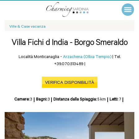
Ville & Case vacanza
Villa Fichi d India - Borgo Smeraldo
Località Monticanaglia -
Arzachena (Olbia Tempio)
|
Tel.
+39.070.513489
|
VERIFICA DISPONIBILITÀ
Camere:
3
Bagni:
3
Distanza dalla Spiaggia:
5 km
Letti:
7