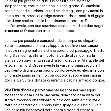
La casa più grande ha due Junior Suite con ingresso
indipendente, comunicanti con la zona giorno. Gli ambienti
sono eleganti e luminosi, curati nei dettagli, con pavimenti in
cotto chiaro, arredi di design moderno dalle tonalità di grigio
e letti con spalliere dalle linee sinuose in tessuto. È
confortevole, con due spaziose cabine armadio e due bagni
in marmo di Orosei con ampia cabina doccia.
La casa più piccola è composta da un'ampia ed elegante
Suite matrimoniale che si sviluppa su due livelli con ampie
finestre in legno naturale che si aprono sul paesaggio. Il letto
King Size, con spalliera in cotone verde oliva, domina la
stanza con pavimento in caldi listoni di rovere. Alle spalle del
letto, il marmo di Orosei riveste la vasca idromassaggio e il
pavimento di una zona bagno confortevole ed elegante con
un grande piano in marmo con doppio lavabo e una cabina
doccia. La Suite è dotata di un'ampia cabina armadio doppia.
Villa Fichi d'India
è perfettamente inserita nel paesaggio
mozzafiato della Costa Smeralda, dominato dalla vista del
litorale roccioso disseminato di cale con sabbia finissima e
mare color smeraldo. La vicinissima spiaggia di Liscia Ruja è
una delle più incantevoli della costa e poco distante si