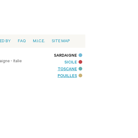
ED BY
FAQ
M.I.C.E.
SITE MAP
SARDAIGNE
igne - Italie
SICILE
TOSCANE
POUILLES