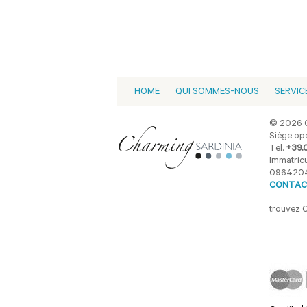
HOME
QUI SOMMES-NOUS
SERVIC
© 2026 C
Siège opé
Tel.
+39.
Immatricu
096420
CONTAC
trouvez 