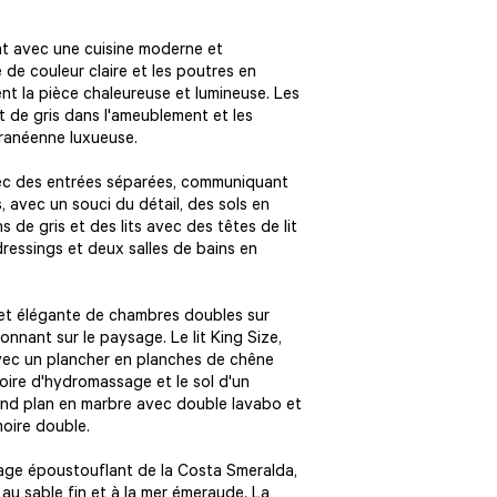
nt avec une cuisine moderne et
 de couleur claire et les poutres en
ent la pièce chaleureuse et lumineuse. Les
et de gris dans l'ameublement et les
rranéenne luxueuse.
vec des entrées séparées, communiquant
 avec un souci du détail, des sols en
s de gris et des lits avec des têtes de lit
dressings et deux salles de bains en
 et élégante de chambres doubles sur
nnant sur le paysage. Le lit King Size,
 avec un plancher en planches de chêne
gnoire d'hydromassage et le sol d'un
and plan en marbre avec double lavabo et
oire double.
sage époustouflant de la Costa Smeralda,
au sable fin et à la mer émeraude. La