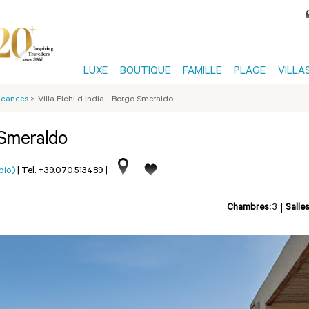
LUXE
BOUTIQUE
FAMILLE
PLAGE
VILLA
Vacances
>
Villa Fichi d India - Borgo Smeraldo
o Smeraldo
pio)
|
Tel. +39.070.513489
|
Chambres:
3
Salles