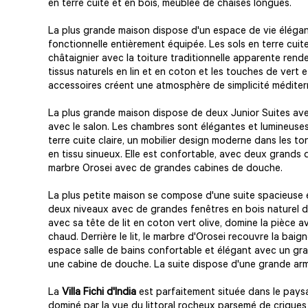
en terre cuite et en bois, meublée de chaises longues.
La plus grande maison dispose d'un espace de vie éléga
fonctionnelle entièrement équipée. Les sols en terre cuite
châtaignier avec la toiture traditionnelle apparente rend
tissus naturels en lin et en coton et les touches de vert 
accessoires créent une atmosphère de simplicité médite
La plus grande maison dispose de deux Junior Suites a
avec le salon. Les chambres sont élégantes et lumineuses,
terre cuite claire, un mobilier design moderne dans les ton
en tissu sinueux. Elle est confortable, avec deux grands 
marbre Orosei avec de grandes cabines de douche.
La plus petite maison se compose d'une suite spacieuse
deux niveaux avec de grandes fenêtres en bois naturel do
avec sa tête de lit en coton vert olive, domine la pièce
chaud. Derrière le lit, le marbre d'Orosei recouvre la bai
espace salle de bains confortable et élégant avec un gr
une cabine de douche. La suite dispose d'une grande arm
La
Villa Fichi d'India
est parfaitement située dans le pay
dominé par la vue du littoral rocheux parsemé de criques 