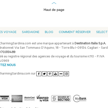
Haut de page
ES VOYAGE
SARDAIGNE
BLOG
COMMENT RÉSERVER
SELECT
harmingSardinia.com est une marque appartenant à
Destination Italia S.p.A.
rationnel: Via San Tommaso D'Aquino, 18 - Torre Blu I-09134 Cagliari - Sarda
070.513489
lé au registre régional des agences de voyage et du tourisme n.110 - P. IVA
40969
TEZ NOUS
CharmingSardinia.com sur