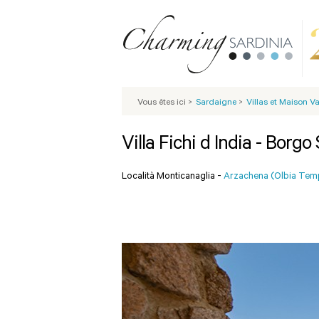
Vous êtes ici
>
Sardaigne
>
Villas et Maison 
Villa Fichi d India - Borg
Località Monticanaglia -
Arzachena (Olbia Tem