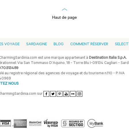
Haut de page
ES VOYAGE
SARDAIGNE
BLOG
COMMENT RÉSERVER
SELECT
harmingSardinia.com est une marque appartenant à
Destination Italia S.p.A.
rationnel: Via San Tommaso D'Aquino, 18 - Torre Blu I-09134 Cagliari - Sarda
070.513489
lé au registre régional des agences de voyage et du tourisme n.110 - P. IVA
40969
TEZ NOUS
CharmingSardinia.com sur