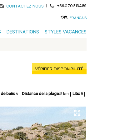
|
+39.070.513489
CONTACTEZ NOUS
FRANÇAIS
S
DESTINATIONS
STYLES VACANCES
VÉRIFIER DISPONIBILITÉ
 de bain:
4
Distance de la plage:
5 km
Lits:
9