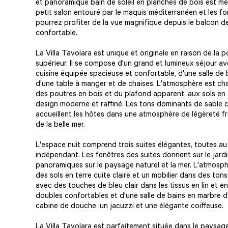
et panoramique bain de soleil en planches de bois est me
petit salon entouré par le maquis méditerranéen et les f
pourrez profiter de la vue magnifique depuis le balcon d
confortable.
La Villa Tavolara est unique et originale en raison de la p
supérieur. Il se compose d'un grand et lumineux séjour av
cuisine équipée spacieuse et confortable, d'une salle de
d'une table à manger et de chaises. L'atmosphère est cha
des poutres en bois et du plafond apparent, aux sols en te
design moderne et raffiné. Les tons dominants de sable 
accueillent les hôtes dans une atmosphère de légèreté fraî
de la belle mer.
L'espace nuit comprend trois suites élégantes, toutes a
indépendant. Les fenêtres des suites donnent sur le jard
panoramiques sur le paysage naturel et la mer. L'atmosp
des sols en terre cuite claire et un mobilier dans des tons
avec des touches de bleu clair dans les tissus en lin et 
doubles confortables et d'une salle de bains en marbre d
cabine de douche, un jacuzzi et une élégante coiffeuse.
La Villa Tavolara est parfaitement située dans le paysa