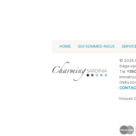
HOME
QUI SOMMES-NOUS
SERVIC
© 2026 C
Siège opé
Tel.
+39.
Immatricu
096420
CONTAC
trouvez 