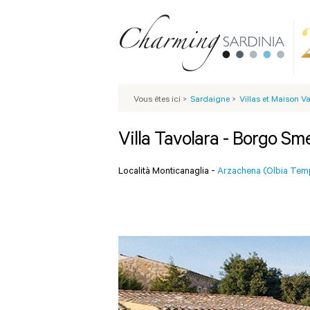
Vous êtes ici
>
Sardaigne
>
Villas et Maison 
Villa Tavolara - Borgo Sm
Località Monticanaglia -
Arzachena (Olbia Tem