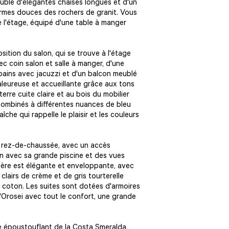
ublé d'élégantes chaises longues et d'un
ormes douces des rochers de granit. Vous
e l'étage, équipé d'une table à manger
osition du salon, qui se trouve à l'étage
ec coin salon et salle à manger, d'une
 bains avec jacuzzi et d'un balcon meublé
leureuse et accueillante grâce aux tons
rre cuite claire et au bois du mobilier
combinés à différentes nuances de bleu
che qui rappelle le plaisir et les couleurs
u rez-de-chaussée, avec un accès
in avec sa grande piscine et des vues
hère est élégante et enveloppante, avec
 clairs de crème et de gris tourterelle
en coton. Les suites sont dotées d'armoires
'Orosei avec tout le confort, une grande
ge époustouflant de la Costa Smeralda,