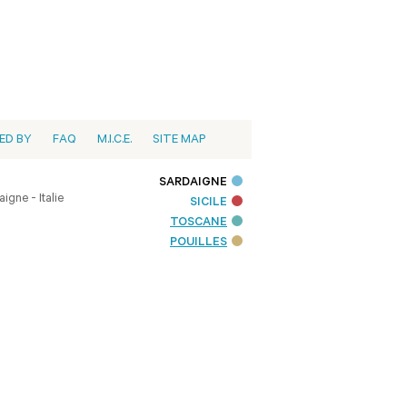
ED BY
FAQ
M.I.C.E.
SITE MAP
SARDAIGNE
igne - Italie
SICILE
TOSCANE
POUILLES