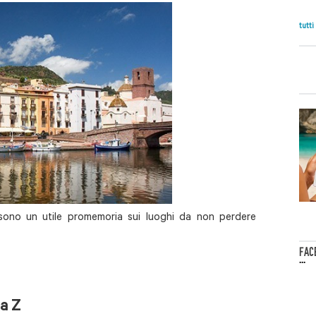
tutti
" sono un utile promemoria sui luoghi da non perdere
FAC
...
la Z