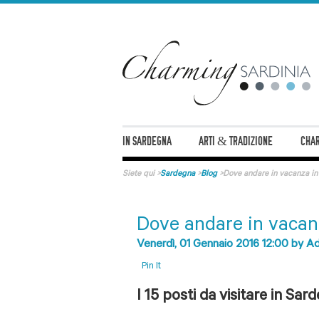
IN SARDEGNA
ARTI & TRADIZIONE
CHAR
Siete qui
>
Sardegna
>
Blog
>
Dove andare in vacanza i
Dove andare in vacan
Venerdì, 01 Gennaio 2016 12:00
by
Ad
Pin It
I 15 posti da visitare in Sar