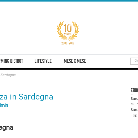
MING BISTROT
LIFESTYLE
MESE X MESE
n Sardegna
EBO
...
za in Sardegna
Sard
Gui
min
Sard
Top 
degna