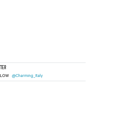
TTER
LLOW
@Charming_Italy