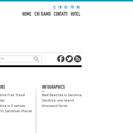
IT
EN
DE
FR
RU
HOME
CHI SIAMO
CONTATTI
HOTEL
OKS
INFOGRAPHICS
...
inia Free Travel
Best Beaches in Sardinia
des
Sardinia, one island
inia in 5 senses
thousand faces
10 Sardinian Places