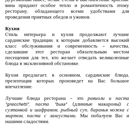
Деревянный навес, белые стены и выставленные красные
вина придают особое тепло и романтичность этому
ресторану, обладающего всеми удобствами для
проведения приятных обедов и ужинов.
Кухня
Стиль интерьера и кухня продолжают лучшие
сардинские традиции, к которым добавляется высокий
класс обслуживания и современность – качества,
сделавшие этот ресторан обязательным местом
посещения для тех, кто желает отведать великолепные
блюда в эксклюзивной обстановке.
Кухня предлагает, в основном, сардинские блюда,
презентация которых произведет на Вас большое
впечатление.
Лучшие блюда ресторана – это
равиоли и паста
"gnocchetti"
,
паста "busa"
(длинные макароны)
с
султанкой и шафраном
,
рыбный суп
,
баранья ножка с
миртом
,
паста с лангустами
. Мы побалуем Вас и
нашими сладостями.