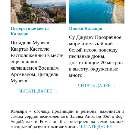
Интересные места
Пляжи Кальяри
Инт
Кальяри
Ка
ое
Су Джудеу Прозрачное
Цитадель Музеев -
Цит
море и мельчайший
Квартал Кастелло
Ква
у
белый песок; повсюду
Расположенный в месте,
Рас
песчаные дюны,
еще недавно
ещ
ров
достигающие 20 метров
являвшемся Военным
яв
е
в высоту, окруженные
Арсеналом, Цитадель
Арс
много...
Музеев...
Муз
ЧИТАТЬ ДАЛЕЕ
ЧИТАТЬ ДАЛЕЕ
Кальяри – столица провинции и региона, находится в
самом сердце великолепного Залива Ангелов (Golfo degli
Angeli); как и Рома, он был построен на семи холмах,
которые образуют такое же число...
ЧИТАТЬ ДАЛЕЕ