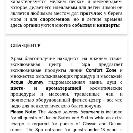
характеризуется мелким песком и мелководьем,
которое делает его идеальным для детей. Зимой он
является любимым местом для
прогулок
у берега
моря и для
спортсменов
, но в летние времена
здесь организуются многие
события
и
концерты
.
СПА-ЦЕНТР
Храм благополучие находится на нижнем этаже:
эксклюзивная центр T Spa предлагает
эксклюзивные продукты линии
Comfort Zone
и
множество омолаживающих процедур и массажей.
Acqua Journey
, гидромассажная ванна, душ с
цвето- и ароматерапией
косметические
процедуры и массажи, травленные чаи, и
полностью оборудованный фитнес-центр - все что
надо для психологического благополучия.
Please Note
: The
Acqua Journey treatment
is included
for all guests of Junior Suites and Suites while an extra
charge is required for guests of Classic and Deluxe
rooms. The Spa entrance for guests under 18 years is