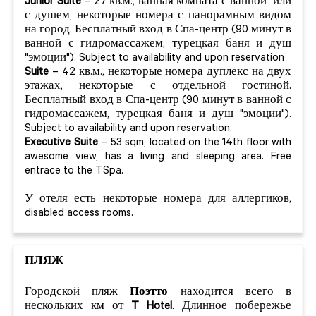
Junior Suite
– 27 кв.м., ванная комната с ванной или
с душем, некоторые номера с панорамным видом
на город. Бесплатный вход в Спа-центр (90 минут в
ванной с гидромассажем, турецкая баня и душ
"эмоции"). Subject to availability and upon reservation
Suite
– 42 кв.м., некоторые номера дуплекс на двух
этажах, некоторые с отдельной гостиной.
Бесплатный вход в Спа-центр (90 минут в ванной с
гидромассажем, турецкая баня и душ "эмоции").
Subject to availability and upon reservation.
Executive Suite
– 53 sqm, located on the 14th floor with
awesome view, has a living and sleeping area. Free
entrace to the TSpa.
У отеля есть некоторые номера для аллергиков,
disabled access rooms.
ПЛЯЖ
Городской пляж
Поэтто
находится всего в
нескольких км от
T Hotel
. Длинное побережье