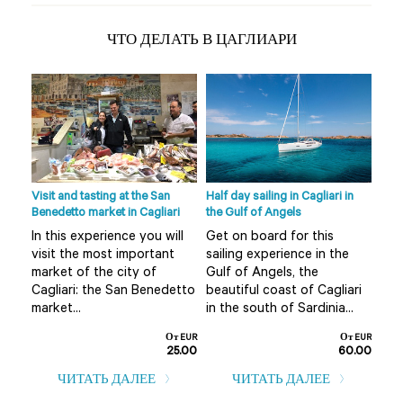
ЧТО ДЕЛАТЬ В ЦАГЛИАРИ
ni
Visit and tasting at the San
Half day sailing in Cagliari in
Half
from
Benedetto market in Cagliari
the Gulf of Angels
Nora
Cagl
In this experience you will
Get on board for this
ce
A t
visit the most important
sailing experience in the
coas
market of the city of
Gulf of Angels, the
al
tak
Cagliari: the San Benedetto
beautiful coast of Cagliari
he
of 
market...
in the south of Sardinia...
Nora
От EUR
От EUR
25.00
60.00
т EUR
0.00
ЧИТАТЬ ДАЛЕЕ
ЧИТАТЬ ДАЛЕЕ