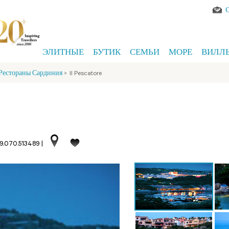
ЭЛИТНЫЕ
БУТИК
СЕМЬИ
МОРЕ
ВИЛЛ
 Рестораны Сардиния
>
Il Pescatore
9.070.513489
|