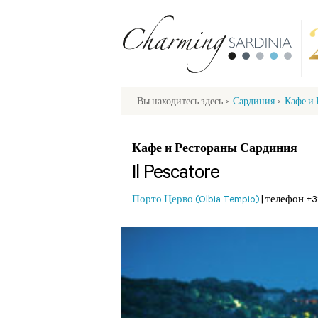
Вы находитесь здесь
>
Сардиния
>
Кафе и
Кафе и Рестораны Сардиния
Il Pescatore
Порто Церво (Olbia Tempio)
|
телефон +3