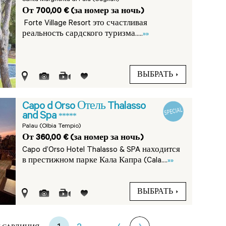
Santa Margherita di Pula (Cagliari)
От 700,00 € (за номер за ночь)
Forte Village Resort это счастливая
реальность сардского туризма.....
»»
ВЫБРАТЬ
Capo d Orso Отель Thalasso
and Spa
*****
Palau (Olbia Tempio)
От 360,00 € (за номер за ночь)
Capo d’Orso Hotel Thalasso & SPA находится
в престижном парке Кала Капра (Cala....
»»
ВЫБРАТЬ