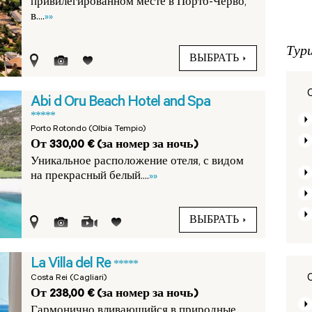
привилегированном месте в Порто-Черво,
в....
»»
Тур
ВЫБРАТЬ
Abi d Oru Beach Hotel and Spa
*****
Porto Rotondo (Olbia Tempio)
От 330,00 € (за номер за ночь)
Уникальное расположение отеля, с видом
на прекрасный белый....
»»
ВЫБРАТЬ
La Villa del Re
*****
Costa Rei (Cagliari)
От 238,00 € (за номер за ночь)
Гармонично вливающийся в природные