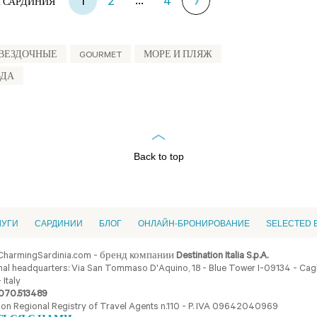
...
1
2
4
 САРДИНИЯ
ЗВЕЗДОЧНЫЕ
GOURMET
МОРЕ И ПЛЯЖ
ЬДА
Back to top
ЛУГИ
CАРДИНИИ
БЛОГ
ОНЛАЙН-БРОНИРОВАНИЕ
SELECTED 
CharmingSardinia.com - бренд компании
Destination Italia S.p.A.
al headquarters: Via San Tommaso D'Aquino, 18 - Blue Tower I-09134 - Cagli
 Italy
070.513489
ion Regional Registry of Travel Agents n.110 - P. IVA 09642040969