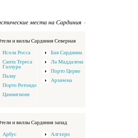
истические места на Сардиния
Oтели и виллы Сардиния Северная
Исола Росса
Бая Сардиниа
Санта Тереса
Ла Маддалена
Галлура
Порто Церво
Палау
Арзачена
Порто Ротондо
Цаннигионе
Oтели и виллы Сардиния запад
Арбус
Алгхеро