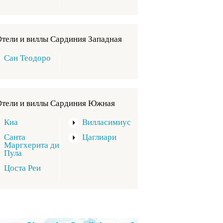
Oтели и виллы Сардиния Западная
Сан Теодоро
Oтели и виллы Сардиния Южная
Киа
Вилласимиус
Санта
Цаглиари
Маргхерита ди
Пула
Цоста Реи