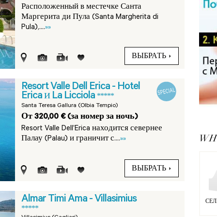
Расположенный в местечке Санта
Маргерита ди Пула (Santa Margherita di
Pula),....
»»
ВЫБРАТЬ
Resort Valle Dell Erica - Hotel
Erica и La Licciola
*****
Santa Teresa Gallura (Olbia Tempio)
От 320,00 € (за номер за ночь)
Resort Valle Dell’Erica находится севернее
WHY
Палау (Palau) и граничит с....
»»
ВЫБРАТЬ
Almar Timi Ama - Villasimius
СЕЛ
*****