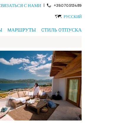
|
+39.070.513489
СВЯЗАТЬСЯ С НАМИ
РУССКИЙ
Ы
MАРШРУТЫ
CТИЛЬ OТПУСКА