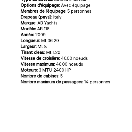
Type de bateau:
Bateau à moteur
Options d’équipage:
Avec équipage
Membres de l’équipage:
5 personnes
Drapeau (pays):
Italy
Marque:
AB Yachts
Modèle:
AB 116
Année:
2009
Longueur:
Mt 36.20
Largeur:
Mt 8
Tirant d’eau:
Mt 1.20
Vitesse de croisière:
40.00 noeuds
Vitesse maximum:
46.00 noeuds
Moteurs:
3 MTU 2400 HP
Nombre de cabines:
5
Nombre maximum de passagers:
14 personnes