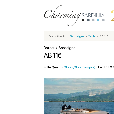
Vous êtes ici
>
Sardaigne
>
Yacht
>
AB 116
Bateaux Sardaigne
AB 116
Poltu Quatu -
Olbia (Olbia Tempio)
|
Tel. +39.0