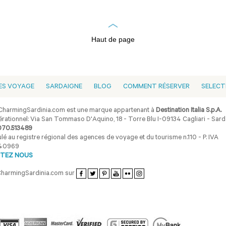
Haut de page
ES VOYAGE
SARDAIGNE
BLOG
COMMENT RÉSERVER
SELECT
harmingSardinia.com est une marque appartenant à
Destination Italia S.p.A.
rationnel: Via San Tommaso D'Aquino, 18 - Torre Blu I-09134 Cagliari - Sarda
070.513489
lé au registre régional des agences de voyage et du tourisme n.110 - P. IVA
40969
TEZ NOUS
CharmingSardinia.com sur