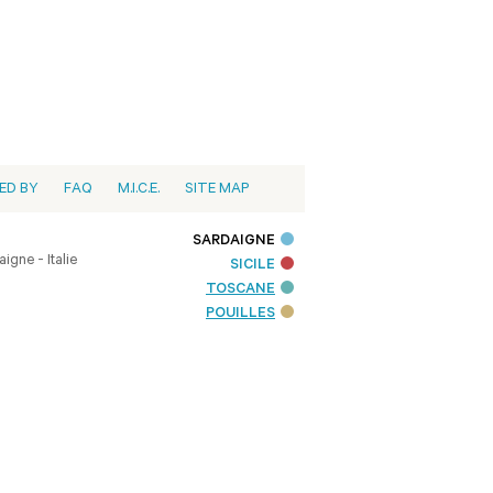
ED BY
FAQ
M.I.C.E.
SITE MAP
SARDAIGNE
igne - Italie
SICILE
TOSCANE
POUILLES