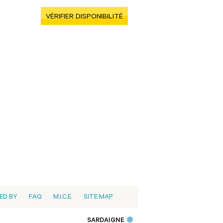
VÉRIFIER DISPONIBILITÉ
ED BY
FAQ
M.I.C.E.
SITE MAP
SARDAIGNE