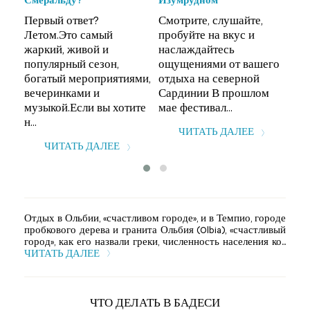
Смеральду?
Изумрудном
Ла
Первый ответ?
Смотрите, слушайте,
(Ar
Летом.Это самый
пробуйте на вкус и
Mad
жаркий, живой и
наслаждайтесь
ра
популярный сезон,
ощущениями от вашего
сев
богатый мероприятиями,
отдыха на северной
Сар
вечеринками и
Сардинии В прошлом
мно
музыкой.Если вы хотите
мае фестивал...
н...
ЧИТАТЬ ДАЛЕЕ
ЧИТАТЬ ДАЛЕЕ
Отдых в Ольбии, «счастливом городе», и в Темпио, городе
пробкового дерева и гранита Ольбия (Olbia), «счастливый
город», как его назвали греки, численность населения ко...
ЧИТАТЬ ДАЛЕЕ
ЧТО ДЕЛАТЬ В БАДЕСИ