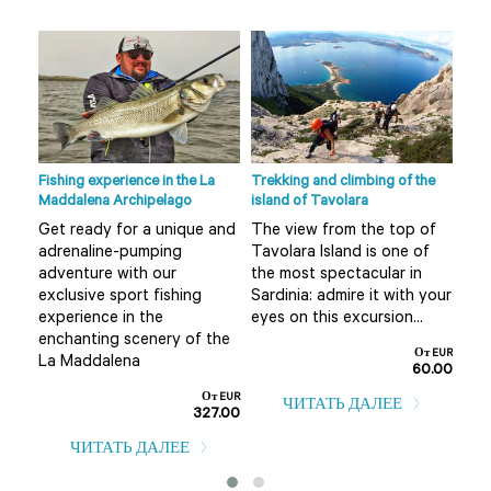
Fishing experience in the La
Trekking and climbing of the
Ape 
Maddalena Archipelago
island of Tavolara
r
Do 
Get ready for a unique and
The view from the top of
Olb
adrenaline-pumping
Tavolara Island is one of
 not
alt
adventure with our
the most spectacular in
mis
exclusive sport fishing
Sardinia: admire it with your
..
boa
experience in the
eyes on this excursion...
т EUR
enchanting scenery of the
0.00
От EUR
La Maddalena
60.00
От EUR
ЧИТАТЬ ДАЛЕЕ
327.00
ЧИТАТЬ ДАЛЕЕ