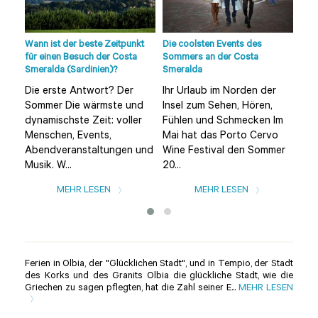
die
lle
Wann ist der beste Zeitpunkt
Die coolsten Events des
Strä
der
für einen Besuch der Costa
Sommers an der Costa
Sme
Smeralda (Sardinien)?
Smeralda
Umg
Die erste Antwort? Der
Ihr Urlaub im Norden der
Die
Sommer Die wärmste und
Insel zum Sehen, Hören,
(ei
dynamischste Zeit: voller
Fühlen und Schmecken Im
von
Menschen, Events,
Mai hat das Porto Cervo
ein
Abendveranstaltungen und
Wine Festival den Sommer
Str
Musik. W...
20...
MEHR LESEN
MEHR LESEN
Ferien in Olbia, der "Glücklichen Stadt", und in Tempio, der Stadt
des Korks und des Granits Olbia die glückliche Stadt, wie die
Griechen zu sagen pflegten, hat die Zahl seiner E...
MEHR LESEN