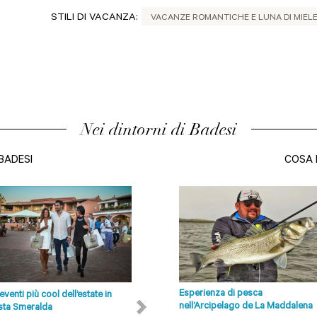
STILI DI VACANZA:
VACANZE ROMANTICHE E LUNA DI MIEL
Nei dintorni di Badesi
BADESI
COSA 
Esperienza di pesca
 eventi più cool dell’estate in
Spiagge Olbia, Costa Smeralda e
nell’Arcipelago de La Maddalena
ta Smeralda
dintorni