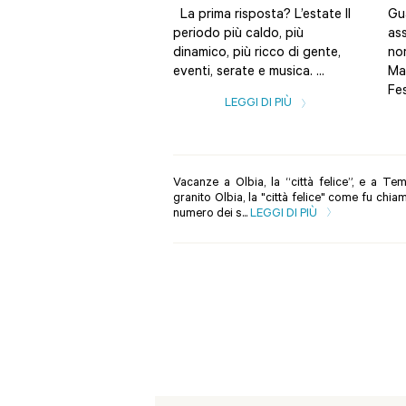
La prima risposta? L’estate Il
Gu
periodo più caldo, più
as
dinamico, più ricco di gente,
no
eventi, serate e musica. ...
Ma
Fes
LEGGI DI PIÙ
Vacanze a Olbia, la “città felice”, e a Te
granito Olbia, la "città felice" come fu chia
numero dei s...
LEGGI DI PIÙ