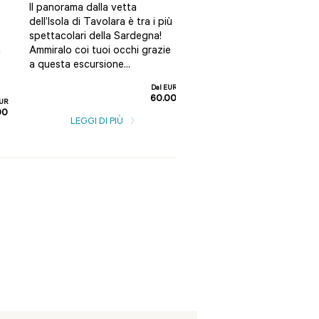
Il panorama dalla vetta
maniera divertente e
dell’Isola di Tavolara è tra i più
alternativa? Allora non p
spettacolari della Sardegna!
questo tour guidato...
a
Ammiralo coi tuoi occhi grazie
a questa escursione...
Dal EUR
LEGGI DI PIÙ
60.00
EUR
00
LEGGI DI PIÙ