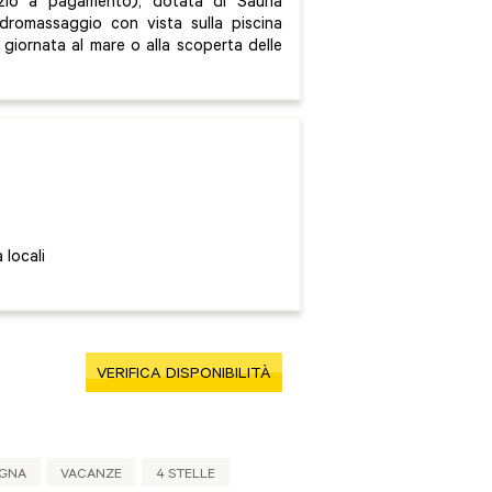
rvizio a pagamento), dotata di Sauna
dromassaggio con vista sulla piscina
 giornata al mare o alla scoperta delle
 locali
VERIFICA DISPONIBILITÀ
EGNA
VACANZE
4 STELLE