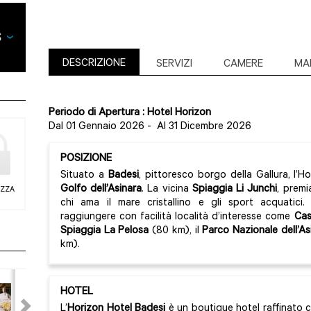
DESCRIZIONE
SERVIZI
CAMERE
MA
Periodo di Apertura : Hotel Horizon
Dal 01 Gennaio 2026
-
Al 31 Dicembre 2026
POSIZIONE
Situato a
Badesi
, pittoresco borgo della Gallura, l’H
Golfo dell’Asinara
. La vicina
Spiaggia Li Junchi
, premi
EZZA
chi ama il mare cristallino e gli sport acquatici.
raggiungere con facilità località d’interesse come
Cas
Spiaggia La Pelosa
(80 km), il
Parco Nazionale dell’As
km).
HOTEL
L’
Horizon Hotel Badesi
è un boutique hotel raffinato 