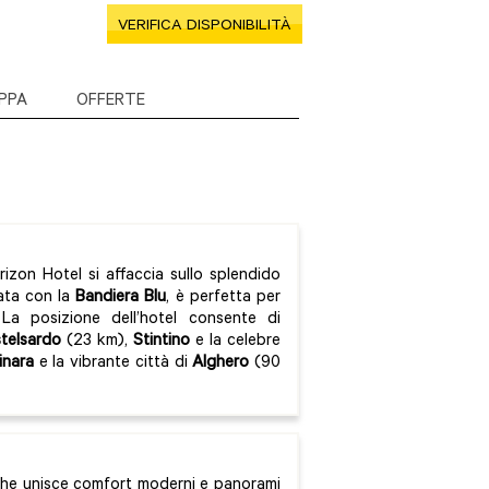
VERIFICA DISPONIBILITÀ
PPA
OFFERTE
orizon Hotel si affaccia sullo splendido
ata con la
Bandiera Blu
, è perfetta per
 La posizione dell’hotel consente di
telsardo
(23 km),
Stintino
e la celebre
inara
e la vibrante città di
Alghero
(90
che unisce comfort moderni e panorami