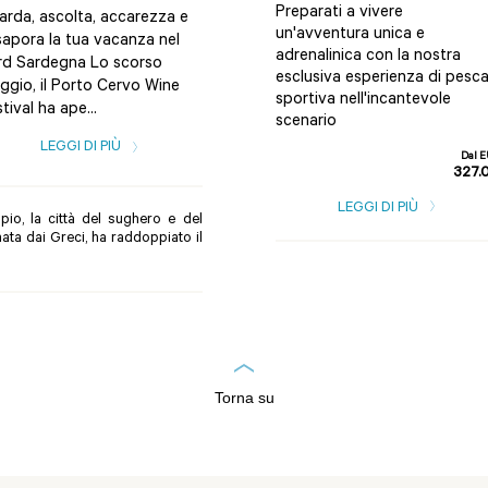
Preparati a vivere
arda, ascolta, accarezza e
L’area costiera che va da
un'avventura unica e
sapora la tua vacanza nel
Budoni, località a sud di Olbia
adrenalinica con la nostra
rd Sardegna Lo scorso
fino a Badesi ospita una
esclusiva esperienza di pesc
ggio, il Porto Cervo Wine
grande varietà di spiagge.
sportiva nell'incantevole
tival ha ape...
Leggi ...
scenario
LEGGI DI PIÙ
LEGGI DI PIÙ
Dal 
327.
LEGGI DI PIÙ
mpio, la città del sughero e del
mata dai Greci, ha raddoppiato il
Torna su