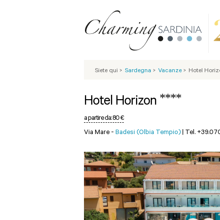
Siete qui
>
Sardegna
>
Vacanze
>
Hotel Hori
****
Hotel Horizon
a partire da:
80 €
Via Mare -
Badesi (Olbia Tempio)
|
Tel. +39.07