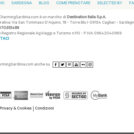
GIO
SARDEGNA
BLOG
COME PRENOTARE
SELECTED BY
F
harmingSardinia.com è un marchio di
Destination Italia S.p.A.
ativa: Via San Tommaso D'Aquino, 18 - Torre Blu I-09134 Cagliari - Sardegna 
070.513489
ne Registro Regionale Ag.Viaggi e Turismo n.110 - P. IVA 09642040969
TACI
armingSardinia.com anche su
Privacy & Cookies
Condizioni