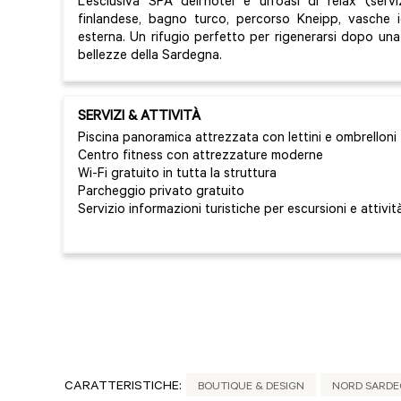
L’esclusiva SPA dell’hotel è un’oasi di relax (se
finlandese, bagno turco, percorso Kneipp, vasche i
esterna. Un rifugio perfetto per rigenerarsi dopo una
bellezze della Sardegna.
SERVIZI & ATTIVITÀ
Piscina panoramica attrezzata con lettini e ombrelloni
Centro fitness con attrezzature moderne
Wi-Fi gratuito in tutta la struttura
Parcheggio privato gratuito
Servizio informazioni turistiche per escursioni e attività
CARATTERISTICHE:
BOUTIQUE & DESIGN
NORD SARD