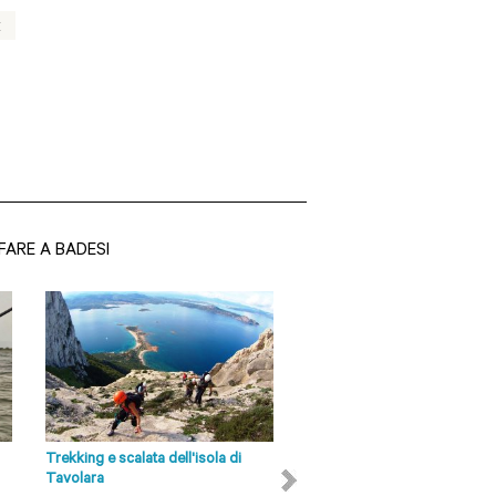
E
FARE A BADESI
Siti Olbia-Tempio
San Pantaleo Il turismo
balneare è, oggi la sua
principale fonte di reddito e la
sua produzione di manufatti
artigianali...
Trekking e scalata dell'isola di
Tour in Ape Calessino ad Olb
LEGGI DI PIÙ
Tavolara
Vuoi scoprire la città di Ol