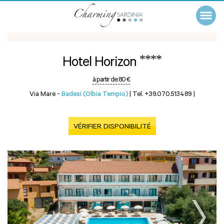
****
Hotel Horizon
à partir de:
80 €
Via Mare -
Badesi (Olbia Tempio)
|
Tel. +39.070.513489
|
VÉRIFIER DISPONIBILITÉ