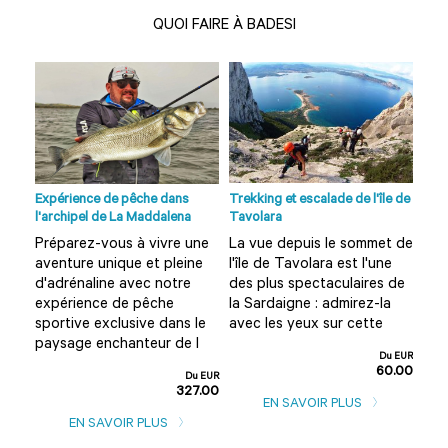
QUOI FAIRE À BADESI
no à
Expérience de pêche dans
Trekking et escalade de l'île de
Visi
l'archipel de La Maddalena
Tavolara
Olbi
Préparez-vous à vivre une
La vue depuis le sommet de
Vou
aventure unique et pleine
l'île de Tavolara est l'une
Olb
?
d'adrénaline avec notre
des plus spectaculaires de
amu
expérience de pêche
la Sardaigne : admirez-la
Alo
rd
sportive exclusive dans le
avec les yeux sur cette
cet
paysage enchanteur de l
d'u
Du EUR
60.00
u EUR
Du EUR
0.00
327.00
EN SAVOIR PLUS
EN SAVOIR PLUS