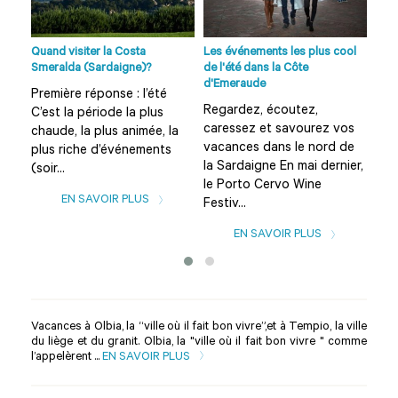
age
o...
Quand visiter la Costa
Les événements les plus cool
Plag
Smeralda (Sardaigne)?
de l'été dans la Côte
et s
d'Emeraude
Première réponse : l’été
Que
Regardez, écoutez,
C’est la période la plus
Sar
caressez et savourez vos
chaude, la plus animée, la
sug
vacances dans le nord de
plus riche d’événements
d’in
la Sardaigne En mai dernier,
(soir...
des
le Porto Cervo Wine
EN SAVOIR PLUS
Festiv...
EN SAVOIR PLUS
Vacances à Olbia, la “ville où il fait bon vivre”,et à Tempio, la ville
du liège et du granit. Olbia, la "ville où il fait bon vivre " comme
l’appelèrent ...
EN SAVOIR PLUS