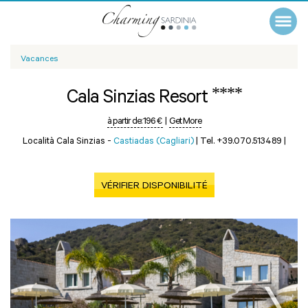
Vacances
****
Cala Sinzias Resort
à partir de:
196 €
|
Get More
Località Cala Sinzias -
Castiadas (Cagliari)
|
Tel. +39.070.513489
|
VÉRIFIER DISPONIBILITÉ