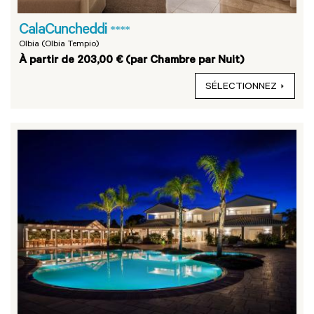
CalaCuncheddi
****
Olbia (Olbia Tempio)
À partir de 203,00 € (par Chambre par Nuit)
SÉLECTIONNEZ