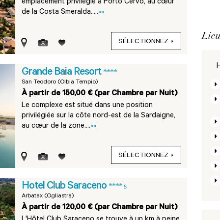
emplacement privilégié à Porto Cervo, au cœur
de la Costa Smeralda.....
»»
Lieu
SÉLECTIONNEZ
H
Grande Baia Resort
****
San Teodoro (Olbia Tempio)
À partir de 150,00 € (par Chambre par Nuit)
Le complexe est situé dans une position
privilégiée sur la côte nord-est de la Sardaigne,
au cœur de la zone....
»»
SÉLECTIONNEZ
Hotel Club Saraceno
**** s
Arbatax (Ogliastra)
À partir de 120,00 € (par Chambre par Nuit)
L'Hôtel Club Saraceno se trouve à un km à peine