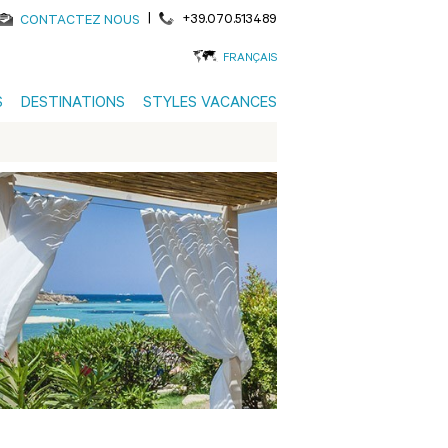
|
+39.070.513489
CONTACTEZ NOUS
FRANÇAIS
S
DESTINATIONS
STYLES VACANCES