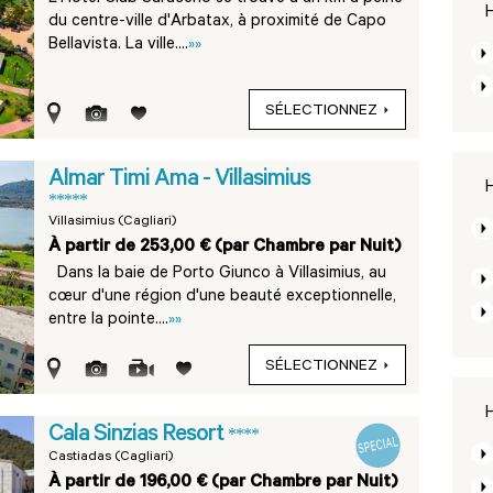
H
du centre-ville d'Arbatax, à proximité de Capo
Bellavista. La ville....
»»
SÉLECTIONNEZ
Almar Timi Ama - Villasimius
H
*****
Villasimius (Cagliari)
À partir de 253,00 € (par Chambre par Nuit)
Dans la baie de Porto Giunco à Villasimius, au
cœur d'une région d'une beauté exceptionnelle,
entre la pointe....
»»
SÉLECTIONNEZ
H
Cala Sinzias Resort
****
Castiadas (Cagliari)
À partir de 196,00 € (par Chambre par Nuit)