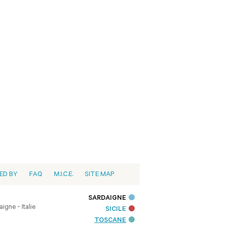
ED BY
FAQ
M.I.C.E.
SITE MAP
SARDAIGNE
igne - Italie
SICILE
TOSCANE