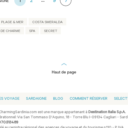
...
1
2
9
AIGNE
PLAGE & MER
COSTA SMERALDA
DE CHARME
SPA
SECRET
Haut de page
ES VOYAGE
SARDAIGNE
BLOG
COMMENT RÉSERVER
SELECT
harmingSardinia.com est une marque appartenant à
Destination Italia S.p.A.
rationnel: Via San Tommaso D'Aquino, 18 - Torre Blu I-09134 Cagliari - Sarda
070.513489
lé au registre régional des agences de voyage et du tourisme n.110 - P. IVA