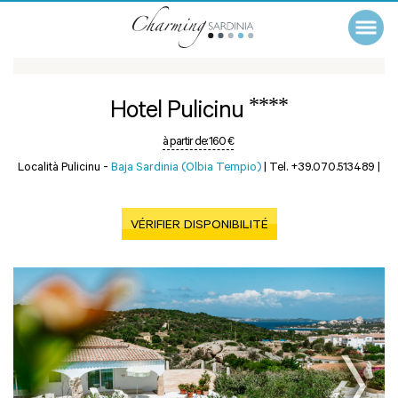
****
Hotel Pulicinu
à partir de:
160 €
Località Pulicinu -
Baja Sardinia (Olbia Tempio)
|
Tel. +39.070.513489
|
VÉRIFIER DISPONIBILITÉ