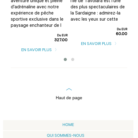
aventure unique et pleine
l'île de Tavolara est l'une
Olb
?
d'adrénaline avec notre
des plus spectaculaires de
amu
expérience de pêche
la Sardaigne : admirez-la
Alo
rd
sportive exclusive dans le
avec les yeux sur cette
cet
paysage enchanteur de l
d'u
Du EUR
60.00
u EUR
Du EUR
0.00
327.00
EN SAVOIR PLUS
EN SAVOIR PLUS
Haut de page
HOME
QUI SOMMES-NOUS