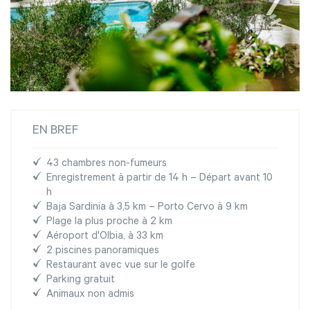
EN BREF
43 chambres non-fumeurs
Enregistrement à partir de 14 h – Départ avant 10
h
Baja Sardinia à 3,5 km – Porto Cervo à 9 km
Plage la plus proche à 2 km
Aéroport d'Olbia, à 33 km
2 piscines panoramiques
Restaurant avec vue sur le golfe
Parking gratuit
Animaux non admis