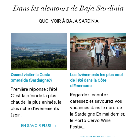
Dans les alentours de Baja Sardinia
QUOI VOIR À BAJA SARDINIA
age
o...
Quand visiter la Costa
Les événements les plus cool
Plag
Smeralda (Sardaigne)?
de l'été dans la Côte
et s
d'Emeraude
Première réponse : l’été
Que
Regardez, écoutez,
C’est la période la plus
Sar
caressez et savourez vos
chaude, la plus animée, la
sug
vacances dans le nord de
plus riche d’événements
d’in
la Sardaigne En mai dernier,
(soir...
des
le Porto Cervo Wine
EN SAVOIR PLUS
Festiv...