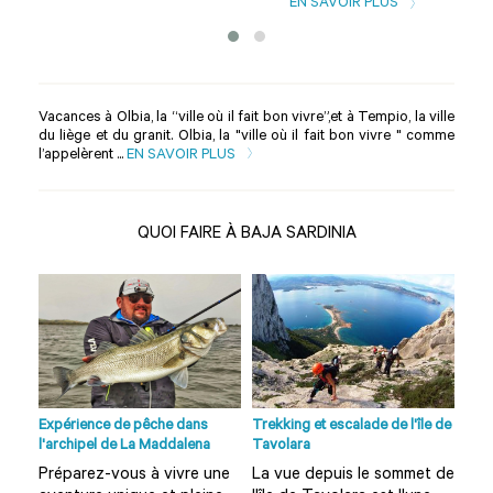
EN SAVOIR PLUS
Vacances à Olbia, la “ville où il fait bon vivre”,et à Tempio, la ville
du liège et du granit. Olbia, la "ville où il fait bon vivre " comme
l’appelèrent ...
EN SAVOIR PLUS
QUOI FAIRE À BAJA SARDINIA
no à
Expérience de pêche dans
Trekking et escalade de l'île de
Visi
l'archipel de La Maddalena
Tavolara
Olbi
Préparez-vous à vivre une
La vue depuis le sommet de
Vou