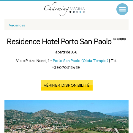
Vacances
****
Residence Hotel Porto San Paolo
à partir de:
95 €
Viale Pietro Nenni, 1 -
Porto San Paolo (Olbia Tempio)
|
Tel.
+39.070.513489
|
VÉRIFIER DISPONIBILITÉ