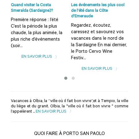
o...
Quand visiter la Costa
Les événements les plus cool
Plag
Smeralda (Sardaigne)?
de l'été dans la Côte
et s
d'Emeraude
Première réponse : l’été
Que
Regardez, écoutez,
C’est la période la plus
Sar
caressez et savourez vos
chaude, la plus animée, la
sug
vacances dans le nord de
plus riche d’événements
d’in
la Sardaigne En mai dernier,
(soir...
des
le Porto Cervo Wine
EN SAVOIR PLUS
Festiv...
EN SAVOIR PLUS
Vacances à Olbia, la “ville où il fait bon vivre”,et à Tempio, la ville
du liège et du granit. Olbia, la "ville où il fait bon vivre " comme
l’appelèrent ...
EN SAVOIR PLUS
QUOI FAIRE À PORTO SAN PAOLO