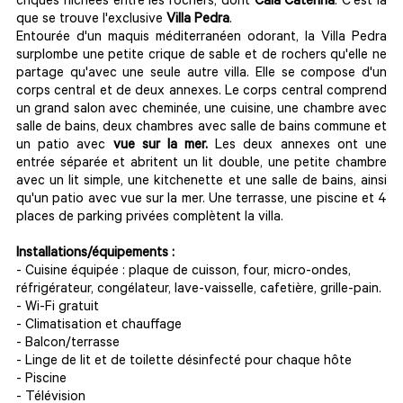
criques nichées entre les rochers, dont
Cala Caterina
. C'est là
que se trouve l'exclusive
Villa Pedra
.
Entourée d'un maquis méditerranéen odorant, la Villa Pedra
surplombe une petite crique de sable et de rochers qu'elle ne
partage qu'avec une seule autre villa. Elle se compose d'un
corps central et de deux annexes. Le corps central comprend
un grand salon avec cheminée, une cuisine, une chambre avec
salle de bains, deux chambres avec salle de bains commune et
un patio avec
vue sur la mer.
Les deux annexes ont une
entrée séparée et abritent un lit double, une petite chambre
avec un lit simple, une kitchenette et une salle de bains, ainsi
qu'un patio avec vue sur la mer. Une terrasse, une piscine et 4
places de parking privées complètent la villa.
Installations/équipements :
- Cuisine équipée : plaque de cuisson, four, micro-ondes,
réfrigérateur, congélateur, lave-vaisselle, cafetière, grille-pain.
- Wi-Fi gratuit
- Climatisation et chauffage
- Balcon/terrasse
- Linge de lit et de toilette désinfecté pour chaque hôte
- Piscine
- Télévision