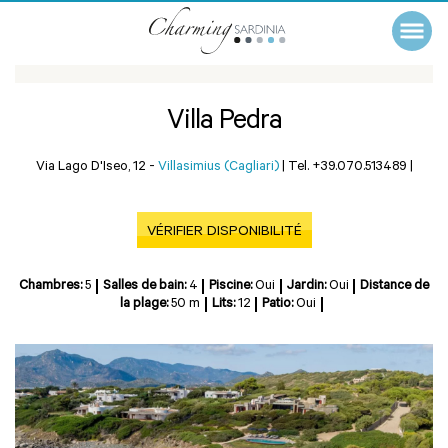
Villa Pedra
Via Lago D'Iseo, 12 -
Villasimius (Cagliari)
|
Tel. +39.070.513489
|
VÉRIFIER DISPONIBILITÉ
Chambres:
5
Salles de bain:
4
Piscine:
Oui
Jardin:
Oui
Distance de
la plage:
50 m
Lits:
12
Patio:
Oui